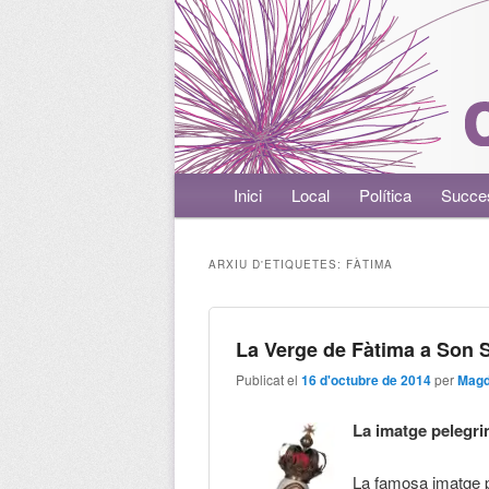
Menú principal
Inici
Aneu al contingut principal
Aneu al contingut secundari
Local
Política
Succe
ARXIU D'ETIQUETES:
FÀTIMA
La Verge de Fàtima a Son 
Publicat el
16 d'octubre de 2014
per
Magd
La imatge pelegri
La famosa imatge p