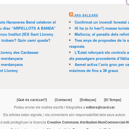
ARA BALEARS
lots Havaneres Band celebren el
Confirmat un incendi forestal
 nou disc “ARPELLOTS A BANDA”
Hi ha (o hi han?) massa turist
 nou Institut (IES Sant Llorenç
Mallorca, el paradís dels rello
ns trobam? Quin camí queda?
Tres anys de propostes de la s
resposta
Llorenç des Cardassar
L'Estat reforçarà els controls 
a merdançana
als passatgers procedents d’Itàlia
a merdançana
Aemet activa l’avís groc per ca
nt Llorenç
màximes de fins a 38 graus
[Què és card.cat?]
[Contacte]
[Enllaços]
[El Temps]
Podeu enviar els vostres escrits i fotografies a
editors@card.cat
.
Els articles estan signats, i els comentaris són responsabilitat dels seus autors.
ut està protegit per la llicencia
Creative Commons Attribution-NonCommercial-No