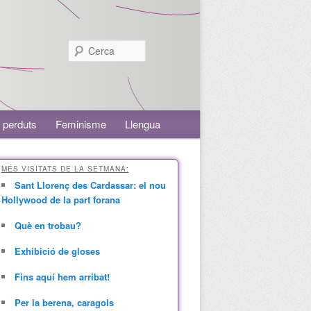
Cerca
 perduts
Feminisme
Llengua
MÉS VISITATS DE LA SETMANA:
Sant Llorenç des Cardassar: el nou
Hollywood de la part forana
Què en trobau?
Exhibició de gloses
Fins aquí hem arribat!
Per la berena, caragols