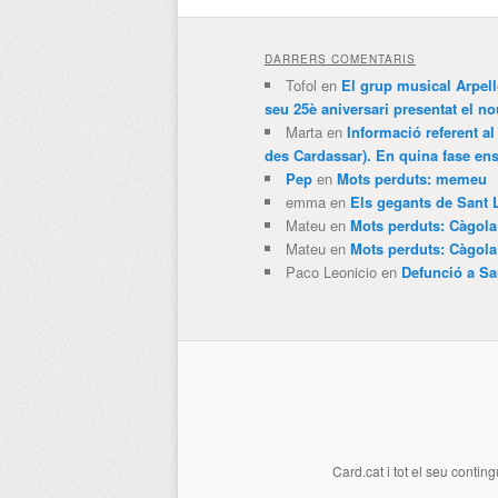
DARRERS COMENTARIS
Tofol
en
El grup musical Arpel
seu 25è aniversari presentat el
Marta
en
Informació referent al
des Cardassar). En quina fase e
Pep
en
Mots perduts: memeu
emma
en
Els gegants de Sant 
Mateu
en
Mots perduts: Càgol
Mateu
en
Mots perduts: Càgol
Paco Leonicio
en
Defunció a Sa
Card.cat
i tot el seu conting