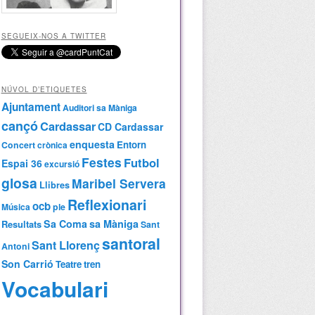
SEGUEIX-NOS A TWITTER
NÚVOL D’ETIQUETES
Ajuntament
Auditori sa Màniga
cançó
Cardassar
CD Cardassar
enquesta
Entorn
Concert
crònica
Festes
Futbol
Espai 36
excursió
glosa
Maribel Servera
Llibres
Reflexionari
ocb
Música
ple
Sa Coma
sa Màniga
Resultats
Sant
santoral
Sant Llorenç
Antoni
Son Carrió
Teatre
tren
Vocabulari