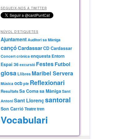
SEGUEIX-NOS A TWITTER
NÚVOL D’ETIQUETES
Ajuntament
Auditori sa Màniga
cançó
Cardassar
CD Cardassar
enquesta
Entorn
Concert
crònica
Festes
Futbol
Espai 36
excursió
glosa
Maribel Servera
Llibres
Reflexionari
ocb
Música
ple
Sa Coma
sa Màniga
Resultats
Sant
santoral
Sant Llorenç
Antoni
Son Carrió
Teatre
tren
Vocabulari