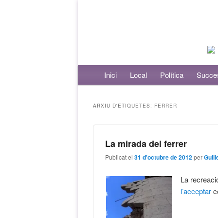
Menú principal
Inici
Aneu al contingut principal
Aneu al contingut secundari
Local
Política
Succe
ARXIU D'ETIQUETES:
FERRER
La mirada del ferrer
Publicat el
31 d'octubre de 2012
per
Guil
La recreaci
l’acceptar
c