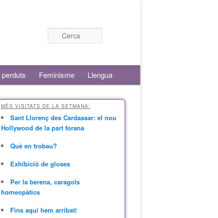
Cerca
 perduts
Feminisme
Llengua
MÉS VISITATS DE LA SETMANA:
Sant Llorenç des Cardassar: el nou
Hollywood de la part forana
Què en trobau?
Exhibició de gloses
Per la berena, caragols
homeopàtics
Fins aquí hem arribat!