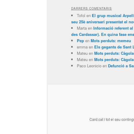
DARRERS COMENTARIS
Tofol
en
El grup musical Arpel
seu 25è aniversari presentat el
Marta
en
Informació referent al
des Cardassar). En quina fase e
Pep
en
Mots perduts: memeu
emma
en
Els gegants de Sant 
Mateu
en
Mots perduts: Càgol
Mateu
en
Mots perduts: Càgol
Paco Leonicio
en
Defunció a Sa
Card.cat
i tot el seu conting