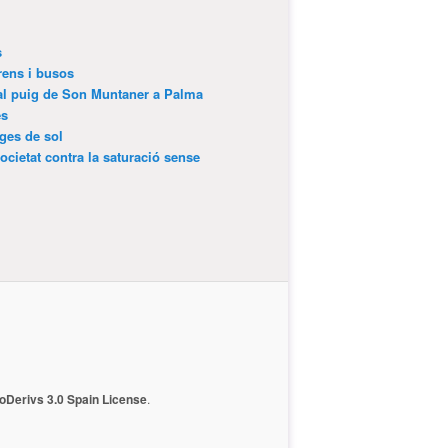
s
trens i busos
 al puig de Son Muntaner a Palma
es
tges de sol
ocietat contra la saturació sense
Derivs 3.0 Spain License
.