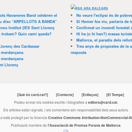
ARA BALEARS
lots Havaneres Band celebren el
No veure l'eclipsi és de pobre
 nou disc “ARPELLOTS A BANDA”
Si Homer fos viu, parlaria de 
 nou Institut (IES Sant Llorenç
Confirmat un incendi forestal
ns trobam? Quin camí queda?
Hi ha (o hi han?) massa turist
Mallorca, el paradís dels rello
Llorenç des Cardassar
Tres anys de propostes de la s
a merdançana
resposta
a merdançana
nt Llorenç
[Què és card.cat?]
[Contacte]
[Enllaços]
[El Temps]
Podeu enviar els vostres escrits i fotografies a
editors@card.cat
.
Els articles estan signats, i els comentaris són responsabilitat dels seus autors.
ut està protegit per la llicencia
Creative Commons Attribution-NonCommercial-No
Publicació membre de
l'Associació de Premsa Forana de Mallorca
.