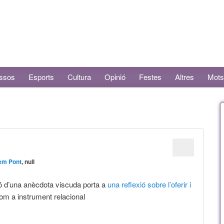
ssos
Esports
Cultura
Opinió
Festes
Altres
Mots
lem Pont
, null
ó d’una anècdota viscuda porta a
una reflexió sobre l’oferir i
om a instrument relacional