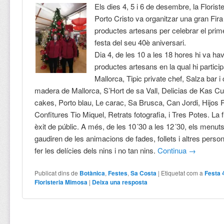
Els dies 4, 5 i 6 de desembre, la Floris
Porto Cristo va organitzar una gran Fira
productes artesans per celebrar el prime
festa del seu 40è aniversari.
Dia 4, de les 10 a les 18 hores hi va ha
productes artesans en la qual hi partici
Mallorca, Tipic private chef, Salza bar i 
madera de Mallorca, S’Hort de sa Vall, Delicias de Kas Cu
cakes, Porto blau, Le carac, Sa Brusca, Can Jordi, Hijo
Confitures Tio Miquel, Retrats fotografia, i Tres Potes. La 
èxit de públic. A més, de les 10´30 a les 12´30, els menuts
gaudiren de les animacions de fades, follets i altres pers
fer les delícies dels nins i no tan nins.
Continua
→
Publicat dins de
Botànica
,
Festes
,
Sa Costa
|
Etiquetat com a
Festa 
Floristeria Mimosa
|
Deixa una resposta