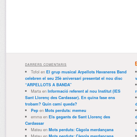
DARRERS COMENTARIS
Tofol
en
El grup musical Arpellots Havaneres Band
celebren el seu 25è aniversari presentat el nou disc
v
“ARPELLOTS A BANDA”
Marta
en
Informació referent al nou Institut (IES
Sant Llorenç des Cardassar). En quina fase ens
trobam? Quin camí queda?
Pep
en
Mots perduts: memeu
emma
en
Els gegants de Sant Llorenç des
Cardassar
Mateu
en
Mots perduts: Càgola merdançana
Mateu
en
Mots perduts: Càgola merdançana