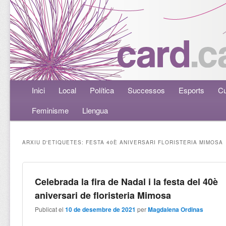
Menú principal
Inici
Aneu al contingut principal
Aneu al contingut secundari
Local
Política
Successos
Esports
Cu
Feminisme
Llengua
ARXIU D'ETIQUETES:
FESTA 40È ANIVERSARI FLORISTERIA MIMOSA
Celebrada la fira de Nadal i la festa del 40è
aniversari de floristeria Mimosa
Publicat el
10 de desembre de 2021
per
Magdalena Ordinas