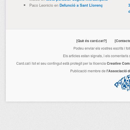
Paco Leonicio
en
Defunció a Sant Llorenç
3
[Què és card.cat?]
[Contact
Podeu enviar els vostres escrits i fo
Els articles estan signats, i els comentaris
Card.cat
i tot el seu contingut està protegit per la llicencia
Creative Com
Publicació membre de
l'Associació 