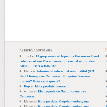
DARRERS COMENTARIS
Tofol
en
El grup musical Arpellots Havaneres Band
celebren el seu 25è aniversari presentat el nou disc
“ARPELLOTS A BANDA”
Marta
en
Informació referent al nou Institut (IES
Sant Llorenç des Cardassar). En quina fase ens
trobam? Quin camí queda?
Pep
en
Mots perduts: memeu
emma
en
Els gegants de Sant Llorenç des
Cardassar
Mateu
en
Mots perduts: Càgola merdançana
Mateu
en
Mots perduts: Càgola merdançana