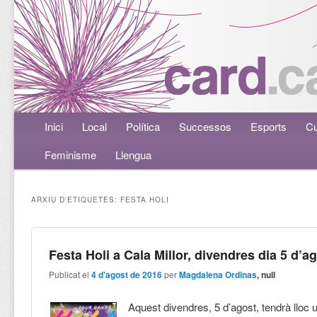
Menú principal
Inici
Aneu al contingut principal
Aneu al contingut secundari
Local
Política
Successos
Esports
Cu
Feminisme
Llengua
ARXIU D'ETIQUETES:
FESTA HOLI
Festa Holi a Cala Millor, divendres dia 5 d’a
Publicat el
4 d'agost de 2016
per
Magdalena Ordinas
, null
Aquest divendres, 5 d’agost, tendrà lloc 