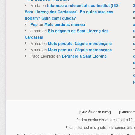
Marta
en
Informació referent al nou Institut (IES
3
Sant Llorenç des Cardassar). En quina fase ens
trobam? Quin camí queda?
Pep
en
Mots perduts: memeu
emma
en
Els gegants de Sant Llorenç des
t
Cardassar
Mateu
en
Mots perduts: Càgola merdançana
Mateu
en
Mots perduts: Càgola merdançana
Paco Leonicio
en
Defunció a Sant Llorenç
p
[Què és card.cat?]
[Contact
Podeu enviar els vostres escrits i fo
Els articles estan signats, i els comentaris