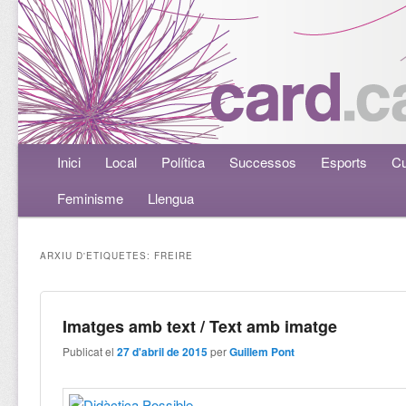
Menú principal
Inici
Aneu al contingut principal
Aneu al contingut secundari
Local
Política
Successos
Esports
Cu
Feminisme
Llengua
ARXIU D'ETIQUETES:
FREIRE
Imatges amb text / Text amb imatge
Publicat el
27 d'abril de 2015
per
Guillem Pont