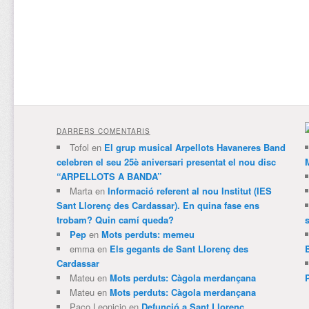
DARRERS COMENTARIS
Tofol
en
El grup musical Arpellots Havaneres Band
celebren el seu 25è aniversari presentat el nou disc
“ARPELLOTS A BANDA”
Marta
en
Informació referent al nou Institut (IES
Sant Llorenç des Cardassar). En quina fase ens
trobam? Quin camí queda?
Pep
en
Mots perduts: memeu
emma
en
Els gegants de Sant Llorenç des
Cardassar
Mateu
en
Mots perduts: Càgola merdançana
Mateu
en
Mots perduts: Càgola merdançana
Paco Leonicio
en
Defunció a Sant Llorenç