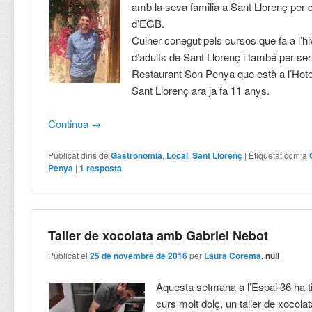
amb la seva familia a Sant Llorenç per
d’EGB.
Cuiner conegut pels cursos que fa a l’hi
d’adults de Sant Llorenç i també per ser 
Restaurant Son Penya que està a l’Hot
Sant Llorenç ara ja fa 11 anys.
Continua
→
Publicat dins de
Gastronomia
,
Local
,
Sant Llorenç
|
Etiquetat com a
Penya
|
1
resposta
Taller de xocolata amb Gabriel Nebot
Publicat el
25 de novembre de 2016
per
Laura Corema
, null
Aquesta setmana a l’Espai 36 ha ti
curs molt dolç, un taller de xocola