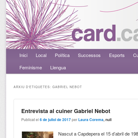
Menú principal
Inici
Aneu al contingut principal
Aneu al contingut secundari
Local
Política
Successos
Esports
Cu
Feminisme
Llengua
ARXIU D'ETIQUETES:
GABRIEL NEBOT
Entrevista al cuiner Gabriel Nebot
Publicat el
6 de juliol de 2017
per
Laura Corema
, null
Nascut a Capdepera el 15 d’abril de 198