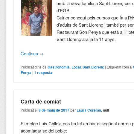
amb la seva familia a Sant Llorenç per
d’EGB.
Cuiner conegut pels cursos que fa a l’hi
d’adults de Sant Llorenç i també per ser 
Restaurant Son Penya que està a l’Hot
Sant Llorenç ara ja fa 11 anys.
Continua
→
Publicat dins de
Gastronomia
,
Local
,
Sant Llorenç
|
Etiquetat com a
Penya
|
1
resposta
Carta de comiat
Publicat el
8 de maig de 2017
per
Laura Corema
, null
El metge Luis Calleja ens ha fet arribar el següent correu 
acomiadar-se del poble: