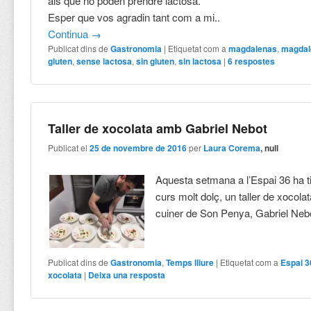
als que no poden prendre lactosa.
Esper que vos agradin tant com a mi..
Continua
→
Publicat dins de
Gastronomia
|
Etiquetat com a
magdalenas
,
magdal
gluten
,
sense lactosa
,
sin gluten
,
sin lactosa
|
6
respostes
Taller de xocolata amb Gabriel Nebot
Publicat el
25 de novembre de 2016
per
Laura Corema
, null
Aquesta setmana a l’Espai 36 ha ti
curs molt dolç, un taller de xocola
cuiner de Son Penya, Gabriel Neb
Publicat dins de
Gastronomia
,
Temps lliure
|
Etiquetat com a
Espai 3
xocolata
|
Deixa una resposta