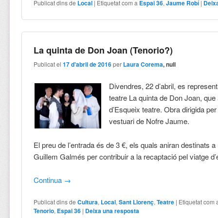
Publicat dins de
Local
|
Etiquetat com a
Espai 36
,
Jaume Robí
|
Deix
La quinta de Don Joan (Tenorio?)
Publicat el
17 d'abril de 2016
per
Laura Corema
, null
Divendres, 22 d’abril, es represent
teatre La quinta de Don Joan, que 
d’Esqueix teatre. Obra dirigida per
vestuari de Nofre Jaume.
El preu de l’entrada és de 3 €, els quals aniran destinats a
Guillem Galmés per contribuir a la recaptació pel viatge d’
Continua
→
Publicat dins de
Cultura
,
Local
,
Sant Llorenç
,
Teatre
|
Etiquetat com 
Tenorio
,
Espai 36
|
Deixa una resposta