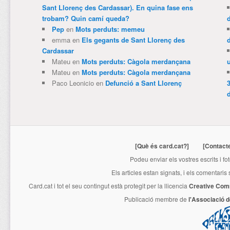
Sant Llorenç des Cardassar). En quina fase ens
trobam? Quin camí queda?
Pep
en
Mots perduts: memeu
emma
en
Els gegants de Sant Llorenç des
Cardassar
Mateu
en
Mots perduts: Càgola merdançana
Mateu
en
Mots perduts: Càgola merdançana
Paco Leonicio
en
Defunció a Sant Llorenç
3
[Què és card.cat?]
[Contact
Podeu enviar els vostres escrits i fo
Els articles estan signats, i els comentaris
Card.cat
i tot el seu contingut està protegit per la llicencia
Creative Com
Publicació membre de
l'Associació 