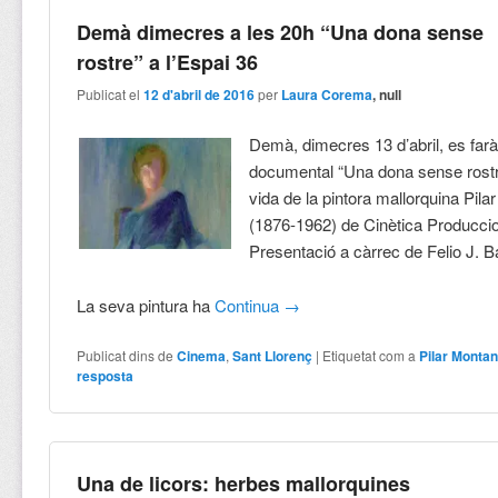
Demà dimecres a les 20h “Una dona sense
rostre” a l’Espai 36
Publicat el
12 d'abril de 2016
per
Laura Corema
, null
Demà, dimecres 13 d’abril, es farà 
documental “Una dona sense rostre
vida de la pintora mallorquina Pil
(1876-1962) de Cinètica Producci
Presentació a càrrec de Felio J. B
La seva pintura ha
Continua
→
Publicat dins de
Cinema
,
Sant Llorenç
|
Etiquetat com a
Pilar Monta
resposta
Una de licors: herbes mallorquines