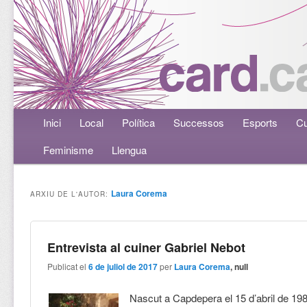
Menú principal
Inici
Aneu al contingut principal
Aneu al contingut secundari
Local
Política
Successos
Esports
Cu
Feminisme
Llengua
Laura Corema
ARXIU DE L'AUTOR:
Entrevista al cuiner Gabriel Nebot
Publicat el
6 de juliol de 2017
per
Laura Corema
, null
Nascut a Capdepera el 15 d’abril de 198