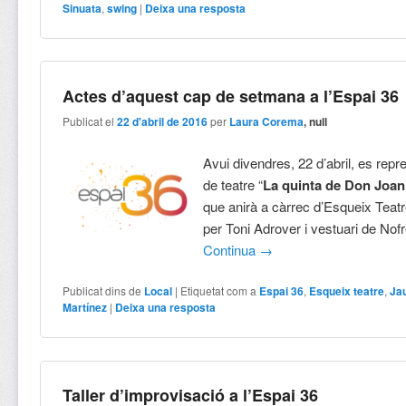
Sinuata
,
swing
|
Deixa una resposta
Actes d’aquest cap de setmana a l’Espai 36
Publicat el
22 d'abril de 2016
per
Laura Corema
, null
Avui divendres, 22 d’abril, es repr
de teatre “
La quinta de Don Joan
que anirà a càrrec d’Esqueix Teatr
per Toni Adrover i vestuari de No
Continua
→
Publicat dins de
Local
|
Etiquetat com a
Espai 36
,
Esqueix teatre
,
Ja
Martínez
|
Deixa una resposta
Taller d’improvisació a l’Espai 36