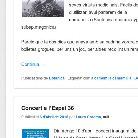
seves virtuts medicinals. Fàcils de 
d’utilitzar, avui parlarem de la
camamil.la (Santonina chamaecyp
subsp.magonica)
Pareix que fa dos dies que anava amb sa padrina vorera 
bolletes grogues, per uns un joc, per altres recollint un re
Continua
→
Publicat dins de
Botànica
|
Etiquetat com a
camomila camamil·la
|
D
Concert a l’Espai 36
Publicat el
6 d'abril de 2016
per
Laura Corema
, null
Diumenge 10 d’abril, concert inaugural de
Música de Sant Llorenç i la Coral Llorenci