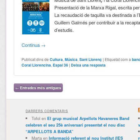
Presentació de la Marxa Rigal, escrita pe
La recaudació de taquilla va destinada a 
Guillem Galmés per contribuir a la recapta
d’estudis.
Continua
→
Publicat dins de
Cultura
,
Música
,
Sant Llorenç
|
Etiquetat com a
ban
Coral Llorencina
,
Espai 36
|
Deixa una resposta
Navegació per les entrades
←
Entrades més antigues
DARRERS COMENTARIS
Tofol
en
El grup musical Arpellots Havaneres Band
celebren el seu 25è aniversari presentat el nou disc
v
“ARPELLOTS A BANDA”
Marta
en
Informació referent al nou Institut (IES