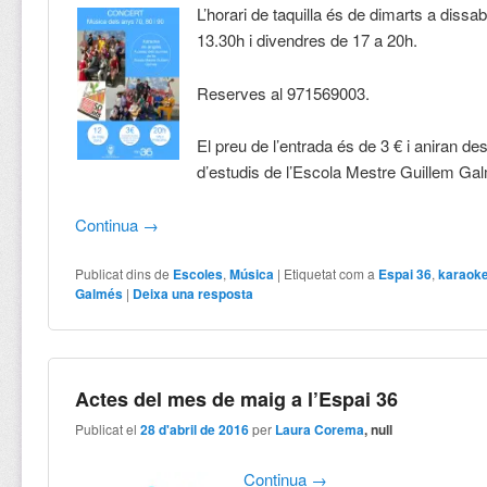
L’horari de taquilla és de dimarts a dissa
13.30h i divendres de 17 a 20h.
Reserves al 971569003.
El preu de l’entrada és de 3 € i aniran des
d’estudis de l’Escola Mestre Guillem Ga
Continua
→
Publicat dins de
Escoles
,
Música
|
Etiquetat com a
Espai 36
,
karaok
Galmés
|
Deixa una resposta
Actes del mes de maig a l’Espai 36
Publicat el
28 d'abril de 2016
per
Laura Corema
, null
Continua
→