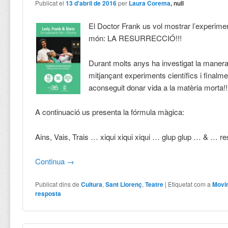
Publicat el
13 d'abril de 2016
per
Laura Corema
, null
El Doctor Frank us vol mostrar l’experime
món: LA RESURRECCIÓ!!!
Durant molts anys ha investigat la manera
mitjançant experiments científics i finalm
aconseguit donar vida a la matèria morta!!
A continuació us presenta la fórmula màgica:
Ains, Vais, Trais … xiqui xiqui xiqui … glup glup … & … re
Continua
→
Publicat dins de
Cultura
,
Sant Llorenç
,
Teatre
|
Etiquetat com a
Movi
resposta