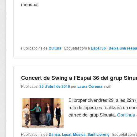
mensual.
Publicat dins de
Cultura
|
Etiquetat com a
Espai 36
|
Deixa una respo
Concert de Swing a l’Espai 36 del grup Sinu
Publicat el
25 d'abril de 2016
per
Laura Corema
, null
El proper divendres 29, a les 22h 
ruta de tapes),es realitzarà un co
càrrec del grup Sinuata.
Continua
Publicat dins de
Dansa
,
Local
,
Música
,
Sant Llorenç
|
Etiquetat com 