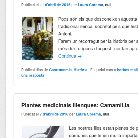
Publicat el
11 d'abril de 2016
per
Laura Corema
, null
Pocs són els que desconeixen aquesta
tradicional illenca, sobretot pels que fe
Antoni.
Farem un recorregut per la història per
més dels orígens d’aquest licor tan aprec
Continua
→
Publicat dins de
Gastronomia
,
Història
|
Etiquetat com a
herbes mal
una resposta
Plantes medicinals illenques: Camamil.la
Publicat el
7 d'abril de 2016
per
Laura Corema
, null
Les nostres illes estan plenes de 
comunes que tenen molta importàn