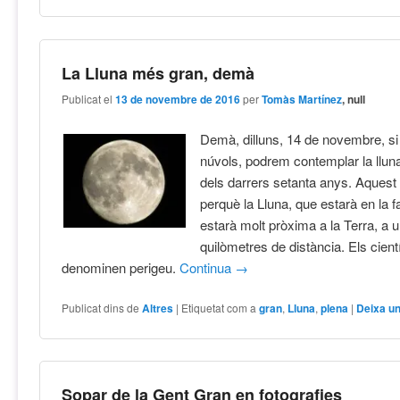
La Lluna més gran, demà
Publicat el
13 de novembre de 2016
per
Tomàs Martínez
, null
Demà, dilluns, 14 de novembre, si
núvols, podrem contemplar la llun
dels darrers setanta anys. Aquest 
perquè la Lluna, que estarà en la f
estarà molt pròxima a la Terra, a 
quilòmetres de distància. Els cient
denominen perigeu.
Continua
→
Publicat dins de
Altres
|
Etiquetat com a
gran
,
Lluna
,
plena
|
Deixa u
Sopar de la Gent Gran en fotografies