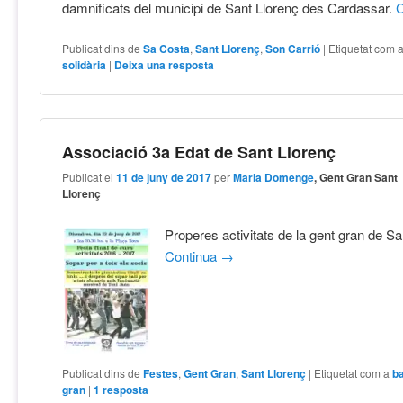
damnificats del municipi de Sant Llorenç des Cardassar.
Publicat dins de
Sa Costa
,
Sant Llorenç
,
Son Carrió
|
Etiquetat com 
solidària
|
Deixa una resposta
Associació 3a Edat de Sant Llorenç
Publicat el
11 de juny de 2017
per
Maria Domenge
, Gent Gran Sant
Llorenç
Properes activitats de la gent gran de Sa
Continua
→
Publicat dins de
Festes
,
Gent Gran
,
Sant Llorenç
|
Etiquetat com a
ba
gran
|
1
resposta