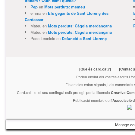
trobam? Quin camí queda?
Pep
en
Mots perduts: memeu
emma
en
Els gegants de Sant Llorenç des
Cardassar
Mateu
en
Mots perduts: Càgola merdançana
Mateu
en
Mots perduts: Càgola merdançana
Paco Leonicio
en
Defunció a Sant Llorenç
[Què és card.cat?]
[Contact
Podeu enviar els vostres escrits i fo
Els articles estan signats, i els comentaris
Card.cat
i tot el seu contingut està protegit per la llicencia
Creative Com
Publicació membre de
l'Associació 
Manage co