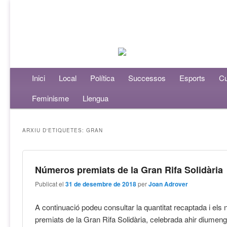
Menú principal
Inici
Aneu al contingut principal
Aneu al contingut secundari
Local
Política
Successos
Esports
Cu
Feminisme
Llengua
ARXIU D'ETIQUETES:
GRAN
Números premiats de la Gran Rifa Solidària
Publicat el
31 de desembre de 2018
per
Joan Adrover
A continuació podeu consultar la quantitat recaptada i el
premiats de la Gran Rifa Solidària, celebrada ahir diumeng