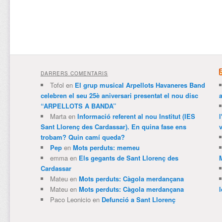
DARRERS COMENTARIS
Tofol
en
El grup musical Arpellots Havaneres Band
celebren el seu 25è aniversari presentat el nou disc
“ARPELLOTS A BANDA”
Marta
en
Informació referent al nou Institut (IES
Sant Llorenç des Cardassar). En quina fase ens
v
trobam? Quin camí queda?
Pep
en
Mots perduts: memeu
emma
en
Els gegants de Sant Llorenç des
Cardassar
Mateu
en
Mots perduts: Càgola merdançana
Mateu
en
Mots perduts: Càgola merdançana
Paco Leonicio
en
Defunció a Sant Llorenç