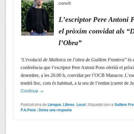
convit:
L’escriptor Pere Antoni 
el pròxim convidat als “D
l’Obra”
“
L’evolució de Mallorca en l’obra de Guillem Frontera
” és 
conferència que l’escriptor Pere Antoni Pons oferirà el pròx
desembre, a les 20.00 h, convidat per l’OCB Manacor. L’e
tendrà lloc, com és habitual, a la seu de l’entitat (carrer de J
Continua
→
Publicat dins de
Llengua
,
Llibres
,
Local
|
Etiquetat com a
Guillem Fro
P.A.Pons
|
Deixa una resposta