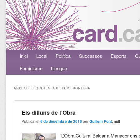
Menú principal
Inici
Aneu al contingut principal
Aneu al contingut secundari
Local
Política
Successos
Esports
Cu
Feminisme
Llengua
ARXIU D'ETIQUETES:
GUILLEM FRONTERA
Els dilluns de l’Obra
Publicat el
6 de desembre de 2016
per
Guillem Pont
, null
L’Obra Cultural Balear a Manacor ens 