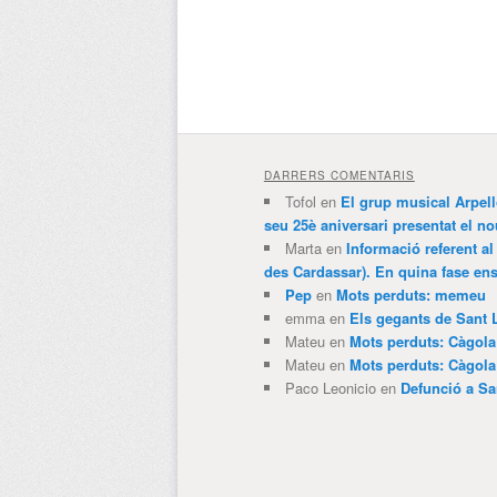
DARRERS COMENTARIS
Tofol
en
El grup musical Arpel
seu 25è aniversari presentat el
Marta
en
Informació referent al
des Cardassar). En quina fase e
Pep
en
Mots perduts: memeu
emma
en
Els gegants de Sant 
Mateu
en
Mots perduts: Càgol
Mateu
en
Mots perduts: Càgol
Paco Leonicio
en
Defunció a Sa