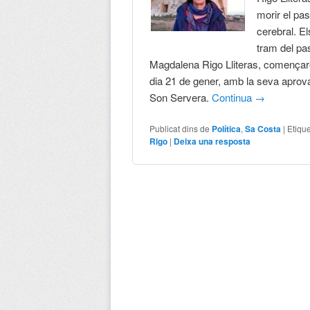
morir el pa
cerebral. E
tram del pa
Magdalena Rigo Lliteras, començaren
dia 21 de gener, amb la seva aprova
Son Servera.
Continua
→
Publicat dins de
Política
,
Sa Costa
|
Etiqu
Rigo
|
Deixa una resposta