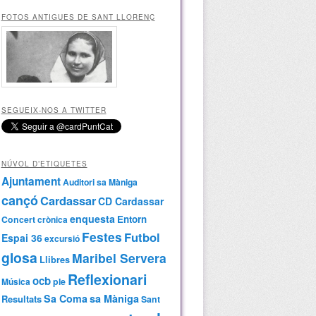
FOTOS ANTIGUES DE SANT LLORENÇ
SEGUEIX-NOS A TWITTER
NÚVOL D’ETIQUETES
Ajuntament
Auditori sa Màniga
cançó
Cardassar
CD Cardassar
enquesta
Entorn
Concert
crònica
Festes
Futbol
Espai 36
excursió
glosa
Maribel Servera
Llibres
Reflexionari
ocb
Música
ple
Sa Coma
sa Màniga
Resultats
Sant