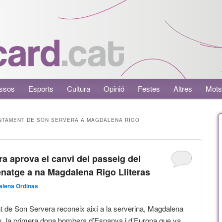
ssos
Esports
Cultura
Opinió
Festes
Altres
Mots
NTAMENT DE SON SERVERA A MAGDALENA RIGO
a aprova el canvi del passeig del
natge a na Magdalena Rigo Lliteras
lena Ordinas
t de Son Servera reconeix així a la serverina, Magdalena
as, la primera dona bombera d’Espanya i d’Europa que va