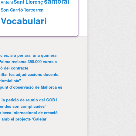
santoral
Sant Llorenç
Antoni
Son Carrió
Teatre
tren
Vocabulari
ic és, ara per ara, una quimera
Palma reclama 350.000 euros a
ió del contracte
lar les adjudicacions docents:
riomfalista"
punt d’observació de Mallorca es
 la petició de reunió del GOB i
gendes són complicades"
 beca internacional de creació
r amb el projecte ‘Galejar’