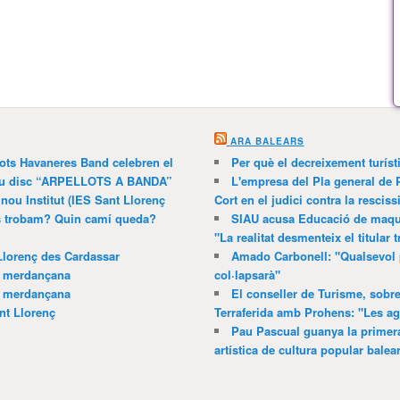
ARA BALEARS
lots Havaneres Band celebren el
Per què el decreixement turíst
 nou disc “ARPELLOTS A BANDA”
L'empresa del Pla general de 
 nou Institut (IES Sant Llorenç
Cort en el judici contra la resciss
ns trobam? Quin camí queda?
SIAU acusa Educació de maquil
"La realitat desmenteix el titular t
Llorenç des Cardassar
Amado Carbonell: "Qualsevol 
a merdançana
col·lapsarà"
a merdançana
El conseller de Turisme, sobre
nt Llorenç
Terraferida amb Prohens: "Les a
Pau Pascual guanya la primera
artística de cultura popular balea