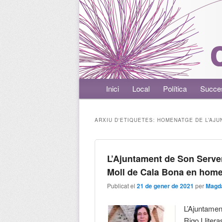
Menú principal
Inici
Aneu al contingut principal
Aneu al contingut secundari
Local
Política
Succe
ARXIU D'ETIQUETES:
HOMENATGE DE L’AJU
L’Ajuntament de Son Server
Moll de Cala Bona en home
Publicat el
21 de gener de 2021
per
Magda
L’Ajuntamen
Rigo Lliter