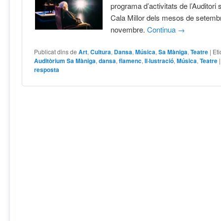
programa d’activitats de l’Auditori
Cala Millor dels mesos de setembr
novembre.
Continua
→
Publicat dins de
Art
,
Cultura
,
Dansa
,
Música
,
Sa Màniga
,
Teatre
|
Et
Auditòrium Sa Màniga
,
dansa
,
flamenc
,
Il·lustració
,
Música
,
Teatre
resposta