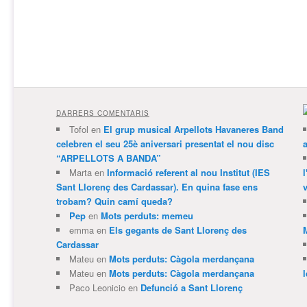
DARRERS COMENTARIS
Tofol
en
El grup musical Arpellots Havaneres Band
celebren el seu 25è aniversari presentat el nou disc
“ARPELLOTS A BANDA”
Marta
en
Informació referent al nou Institut (IES
Sant Llorenç des Cardassar). En quina fase ens
v
trobam? Quin camí queda?
Pep
en
Mots perduts: memeu
emma
en
Els gegants de Sant Llorenç des
Cardassar
Mateu
en
Mots perduts: Càgola merdançana
Mateu
en
Mots perduts: Càgola merdançana
Paco Leonicio
en
Defunció a Sant Llorenç