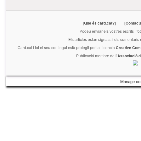
[Què és card.cat?]
[Contact
Podeu enviar els vostres escrits i fo
Els articles estan signats, i els comentaris
Card.cat
i tot el seu contingut està protegit per la llicencia
Creative Com
Publicació membre de
l'Associació 
Manage co