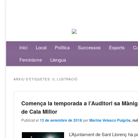
Menú principal
Inici
Aneu al contingut principal
Aneu al contingut secundari
Local
Política
Successos
Esports
Cu
Feminisme
Llengua
ARXIU D'ETIQUETES:
IL·LUSTRACIÓ
Comença la temporada a l’Auditori sa Màni
de Cala Millor
Publicat el
13 de setembre de 2018
per
Marina Velasco Puigròs
, nul
L’Ajuntament de Sant Llorenç ha pu