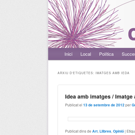
Menú principal
Inici
Aneu al contingut principal
Aneu al contingut secundari
Local
Política
Succe
ARXIU D'ETIQUETES:
IMATGES AMB IEDA
Idea amb imatges / Imatge
Publicat el
13 de setembre de 2012
per
G
Publicat dins de
Art
,
Llibres
,
Opinió
|
Etiq