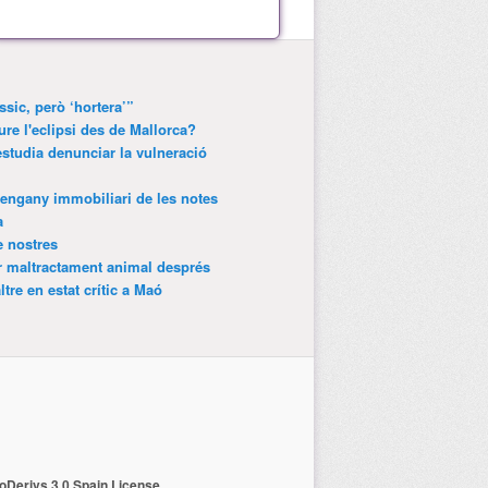
ssic, però ‘hortera’”
ure l'eclipsi des de Mallorca?
estudia denunciar la vulneració
’engany immobiliari de les notes
a
e nostres
r maltractament animal després
tre en estat crític a Maó
Derivs 3.0 Spain License
.