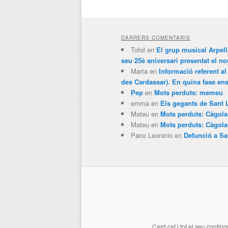
DARRERS COMENTARIS
Tofol
en
El grup musical Arpel
seu 25è aniversari presentat el
Marta
en
Informació referent al
des Cardassar). En quina fase e
Pep
en
Mots perduts: memeu
emma
en
Els gegants de Sant 
Mateu
en
Mots perduts: Càgol
Mateu
en
Mots perduts: Càgol
Paco Leonicio
en
Defunció a Sa
Card.cat
i tot el seu conting