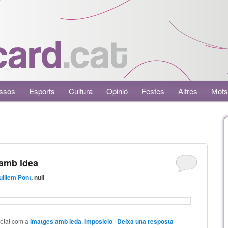
ssos
Esports
Cultura
Opinió
Festes
Altres
Mots
 amb idea
uillem Pont
, null
uetat com a
imatges amb ieda
,
Imposicio
|
Deixa una resposta