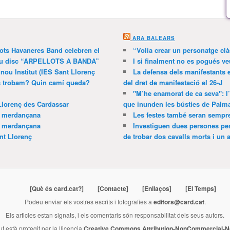
ARA BALEARS
lots Havaneres Band celebren el
“Volia crear un personatge clà
 nou disc “ARPELLOTS A BANDA”
I si finalment no es pogués ve
 nou Institut (IES Sant Llorenç
La defensa dels manifestants 
ns trobam? Quin camí queda?
del dret de manifestació el 26-J
"M’he enamorat de ca seva": l
Llorenç des Cardassar
que inunden les bústies de Palm
a merdançana
Les festes també seran sempr
a merdançana
Investiguen dues persones pe
nt Llorenç
de trobar dos cavalls morts i un al
[Què és card.cat?]
[Contacte]
[Enllaços]
[El Temps]
Podeu enviar els vostres escrits i fotografies a
editors@card.cat
.
Els articles estan signats, i els comentaris són responsabilitat dels seus autors.
ut està protegit per la llicencia
Creative Commons Attribution-NonCommercial-No