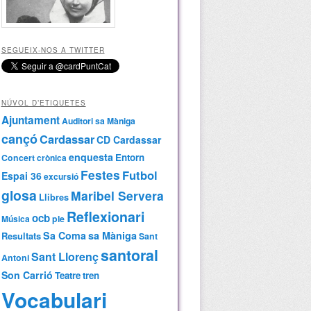
SEGUEIX-NOS A TWITTER
NÚVOL D’ETIQUETES
Ajuntament
Auditori sa Màniga
cançó
Cardassar
CD Cardassar
enquesta
Entorn
Concert
crònica
Festes
Futbol
Espai 36
excursió
glosa
Maribel Servera
Llibres
Reflexionari
ocb
Música
ple
Sa Coma
sa Màniga
Resultats
Sant
santoral
Sant Llorenç
Antoni
Son Carrió
Teatre
tren
Vocabulari