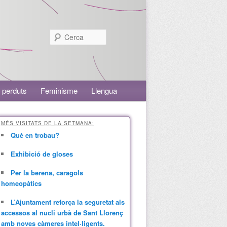
Cerca
 perduts
Feminisme
Llengua
MÉS VISITATS DE LA SETMANA:
Què en trobau?
Exhibició de gloses
Per la berena, caragols
homeopàtics
L’Ajuntament reforça la seguretat als
accessos al nucli urbà de Sant Llorenç
amb noves càmeres intel·ligents.