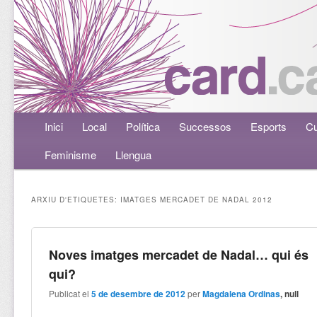
Menú principal
Inici
Aneu al contingut principal
Aneu al contingut secundari
Local
Política
Successos
Esports
Cu
Feminisme
Llengua
ARXIU D'ETIQUETES:
IMATGES MERCADET DE NADAL 2012
Noves imatges mercadet de Nadal… qui és
qui?
Publicat el
5 de desembre de 2012
per
Magdalena Ordinas
, null