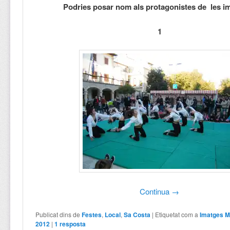
Podries posar nom als protagonistes de les i
1
Continua
→
Publicat dins de
Festes
,
Local
,
Sa Costa
|
Etiquetat com a
Imatges M
2012
|
1
resposta