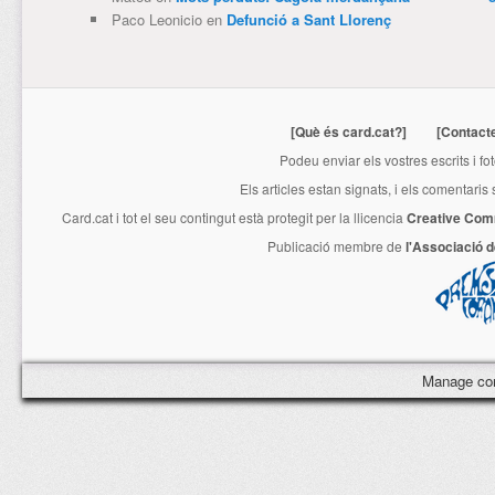
Paco Leonicio
en
Defunció a Sant Llorenç
[Què és card.cat?]
[Contact
Podeu enviar els vostres escrits i fo
Els articles estan signats, i els comentaris
Card.cat
i tot el seu contingut està protegit per la llicencia
Creative Com
Publicació membre de
l'Associació 
Manage co