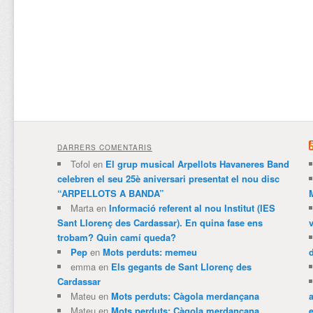
DARRERS COMENTARIS
Tofol
en
El grup musical Arpellots Havaneres Band
celebren el seu 25è aniversari presentat el nou disc
“ARPELLOTS A BANDA”
Marta
en
Informació referent al nou Institut (IES
Sant Llorenç des Cardassar). En quina fase ens
trobam? Quin camí queda?
Pep
en
Mots perduts: memeu
emma
en
Els gegants de Sant Llorenç des
Cardassar
Mateu
en
Mots perduts: Càgola merdançana
Mateu
en
Mots perduts: Càgola merdançana
e