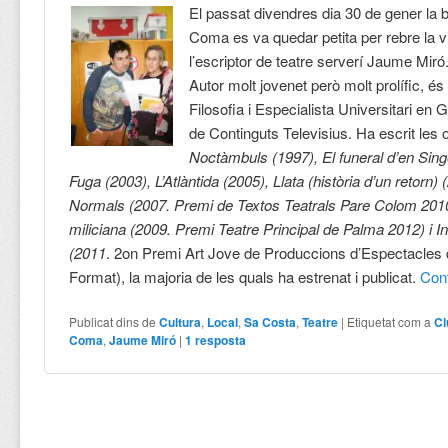
El passat divendres dia 30 de gener la b
Coma es va quedar petita per rebre la v
l’escriptor de teatre serverí Jaume Miró
Autor molt jovenet però molt prolífic, és 
Filosofia i Especialista Universitari en 
de Continguts Televisius. Ha escrit les 
Noctàmbuls (1997), El funeral d’en Sing
Fuga (2003), L’Atlàntida (2005), Llata (història d’un retorn) 
Normals (2007. Premi de Textos Teatrals Pare Colom 2010)
miliciana (2009. Premi Teatre Principal de Palma 2012) i I
(2011
. 2on Premi Art Jove de Produccions d’Espectacles 
Format), la majoria de les quals ha estrenat i publicat.
Con
Publicat dins de
Cultura
,
Local
,
Sa Costa
,
Teatre
|
Etiquetat com a
Cl
Coma
,
Jaume Miró
|
1
resposta