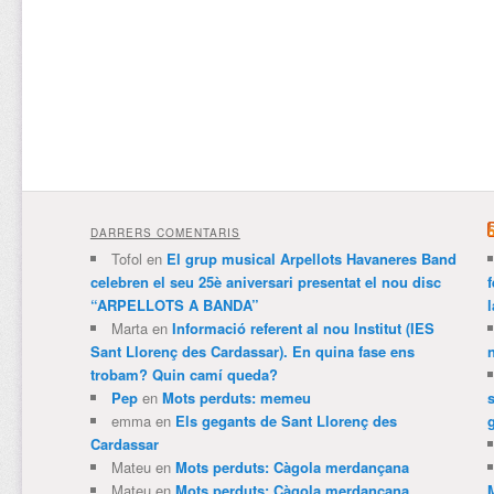
DARRERS COMENTARIS
Tofol
en
El grup musical Arpellots Havaneres Band
celebren el seu 25è aniversari presentat el nou disc
“ARPELLOTS A BANDA”
Marta
en
Informació referent al nou Institut (IES
Sant Llorenç des Cardassar). En quina fase ens
trobam? Quin camí queda?
Pep
en
Mots perduts: memeu
emma
en
Els gegants de Sant Llorenç des
Cardassar
Mateu
en
Mots perduts: Càgola merdançana
Mateu
en
Mots perduts: Càgola merdançana