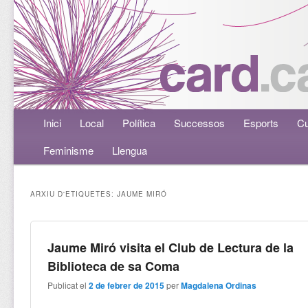
Menú principal
Inici
Aneu al contingut principal
Aneu al contingut secundari
Local
Política
Successos
Esports
Cu
Feminisme
Llengua
ARXIU D'ETIQUETES:
JAUME MIRÓ
Jaume Miró visita el Club de Lectura de la
Biblioteca de sa Coma
Publicat el
2 de febrer de 2015
per
Magdalena Ordinas