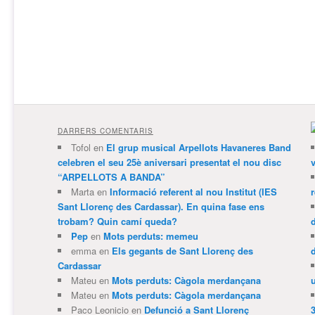
DARRERS COMENTARIS
Tofol
en
El grup musical Arpellots Havaneres Band
celebren el seu 25è aniversari presentat el nou disc
v
“ARPELLOTS A BANDA”
Marta
en
Informació referent al nou Institut (IES
Sant Llorenç des Cardassar). En quina fase ens
trobam? Quin camí queda?
Pep
en
Mots perduts: memeu
emma
en
Els gegants de Sant Llorenç des
Cardassar
Mateu
en
Mots perduts: Càgola merdançana
Mateu
en
Mots perduts: Càgola merdançana
Paco Leonicio
en
Defunció a Sant Llorenç
3