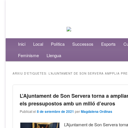
Menú principal
Inici
Aneu al contingut principal
Aneu al contingut secundari
Local
Política
Successos
Esports
Cu
Feminisme
Llengua
ARXIU D'ETIQUETES:
L’AJUNTAMENT DE SON SERVERA AMPPLIA PR
L’Ajuntament de Son Servera torna a amplia
els pressupostos amb un milió d’euros
Publicat el
8 de setembre de 2021
per
Magdalena Ordinas
L’Ajuntament de Son Servera torna