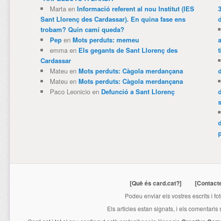
Marta
en
Informació referent al nou Institut (IES
3
Sant Llorenç des Cardassar). En quina fase ens
trobam? Quin camí queda?
Pep
en
Mots perduts: memeu
emma
en
Els gegants de Sant Llorenç des
t
Cardassar
Mateu
en
Mots perduts: Càgola merdançana
Mateu
en
Mots perduts: Càgola merdançana
Paco Leonicio
en
Defunció a Sant Llorenç
p
[Què és card.cat?]
[Contact
Podeu enviar els vostres escrits i fo
Els articles estan signats, i els comentaris