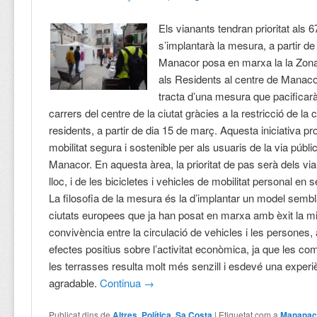
Els vianants tendran prioritat als 
s’implantarà la mesura, a partir d
Manacor posa en marxa la la Zona 
als Residents al centre de Manaco
tracta d’una mesura que pacificarà 
carrers del centre de la ciutat gràcies a la restricció de la 
residents, a partir de dia 15 de març. Aquesta iniciativa 
mobilitat segura i sostenible per als usuaris de la via públi
Manacor. En aquesta àrea, la prioritat de pas serà dels vi
lloc, i de les bicicletes i vehicles de mobilitat personal en s
La filosofia de la mesura és la d’implantar un model sembl
ciutats europees que ja han posat en marxa amb èxit la mil
convivència entre la circulació de vehicles i les persones
efectes positius sobre l’activitat econòmica, ja que les co
les terrasses resulta molt més senzill i esdevé una exper
agradable.
Continua
→
Publicat dins de
Altres
,
Política
,
Sa Costa
|
Etiquetat com a
Mananaco