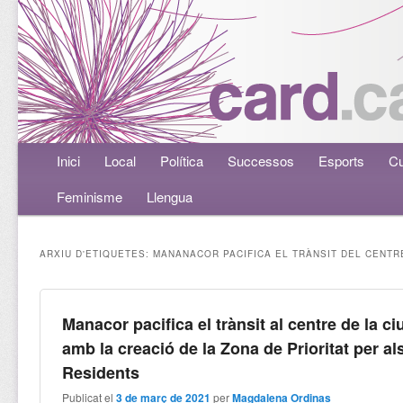
Menú principal
Inici
Aneu al contingut principal
Aneu al contingut secundari
Local
Política
Successos
Esports
Cu
Feminisme
Llengua
ARXIU D'ETIQUETES:
MANANACOR PACIFICA EL TRÀNSIT DEL CENTR
Manacor pacifica el trànsit al centre de la ci
amb la creació de la Zona de Prioritat per al
Residents
Publicat el
3 de març de 2021
per
Magdalena Ordinas