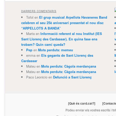
DARRERS COMENTARIS
Tofol
en
El grup musical Arpellots Havaneres Band
celebren el seu 25è aniversari presentat el nou disc
“ARPELLOTS A BANDA”
Marta
en
Informació referent al nou Institut (IES
Sant Llorenç des Cardassar). En quina fase ens
v
trobam? Quin camí queda?
Pep
en
Mots perduts: memeu
emma
en
Els gegants de Sant Llorenç des
Cardassar
Mateu
en
Mots perduts: Càgola merdançana
Mateu
en
Mots perduts: Càgola merdançana
Paco Leonicio
en
Defunció a Sant Llorenç
[Què és card.cat?]
[Contact
Podeu enviar els vostres escrits i fo