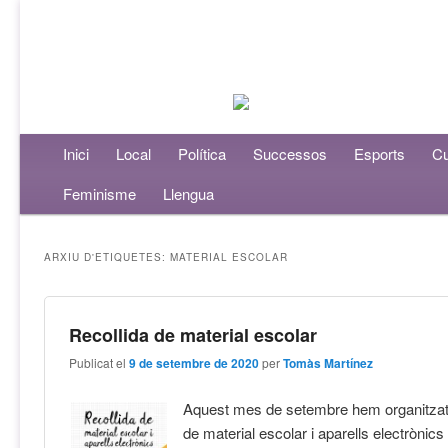
Menú principal
Inici
Aneu al contingut principal
Aneu al contingut secundari
Local
Política
Successos
Esports
Cu
Feminisme
Llengua
ARXIU D'ETIQUETES:
MATERIAL ESCOLAR
Recollida de material escolar
Publicat el
9 de setembre de 2020
per
Tomàs Martínez
Aquest mes de setembre hem organitzat 
de material escolar i aparells electrònics