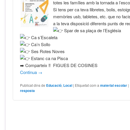
totes les famílies amb la tornada a l’esco
Si tens per ca teva llibretes, bolis, estoig
memòries usb, tabletes, etc. que no faci
a la teva disposició diferents punts de rec
Spar de sa plaça de l’Església
Ca s’Escaleta
Ca’n Sollo
Ses Rotes Noves
Estanc ca na Pisca
➡️ Comparteix ‼️ FIGUES DE COSINES
Continua
→
Publicat dins de
Educació
,
Local
|
Etiquetat com a
material escolar
|
resposta