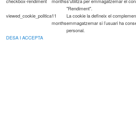
checkbox-rendiment
months
s'utilitza per emmagatzemar el cons
"Rendiment".
viewed_cookie_politica
11
La cookie la defineix el complemen
months
emmagatzemar si l’usuari ha cons
personal.
DESA I ACCEPTA