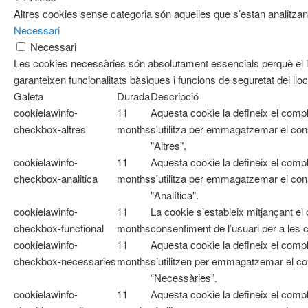
Altres cookies sense categoria són aquelles que s’estan analitzant
Necessari
Necessari
Les cookies necessàries són absolutament essencials perquè el l
garanteixen funcionalitats bàsiques i funcions de seguretat del ll
Galeta
Durada
Descripció
cookielawinfo-
11
Aquesta cookie la defineix el com
checkbox-altres
months
s'utilitza per emmagatzemar el cons
"Altres".
cookielawinfo-
11
Aquesta cookie la defineix el com
checkbox-analitica
months
s'utilitza per emmagatzemar el cons
"Analítica".
cookielawinfo-
11
La cookie s’estableix mitjançant e
checkbox-functional
months
consentiment de l’usuari per a les 
cookielawinfo-
11
Aquesta cookie la defineix el co
checkbox-necessaries
months
s’utilitzen per emmagatzemar el con
“Necessàries”.
cookielawinfo-
11
Aquesta cookie la defineix el com