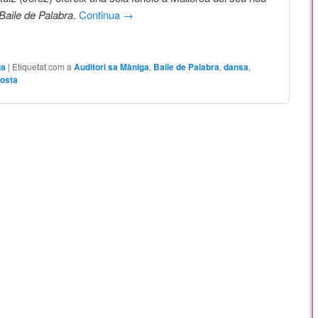
Baile de Palabra
.
Continua
→
ga
|
Etiquetat com a
Auditori sa Màniga
,
Baile de Palabra
,
dansa
,
posta