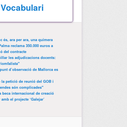
Vocabulari
ic és, ara per ara, una quimera
Palma reclama 350.000 euros a
ió del contracte
lar les adjudicacions docents:
riomfalista"
punt d’observació de Mallorca es
 la petició de reunió del GOB i
gendes són complicades"
 beca internacional de creació
r amb el projecte ‘Galejar’