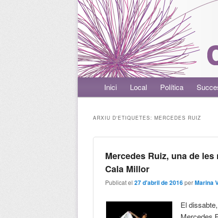
Menú principal
Inici
Aneu al contingut principal
Aneu al contingut secundari
Local
Política
Succe
ARXIU D'ETIQUETES:
MERCEDES RUIZ
Mercedes Ruiz, una de les 
Cala Millor
Publicat el
27 d'abril de 2016
per
Marina 
El dissabte
Mercedes Ru