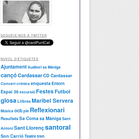
SEGUEIX-NOS A TWITTER
NÚVOL D’ETIQUETES
Ajuntament
Auditori sa Màniga
cançó
Cardassar
CD Cardassar
enquesta
Entorn
Concert
crònica
Festes
Futbol
Espai 36
excursió
glosa
Maribel Servera
Llibres
Reflexionari
ocb
Música
ple
Sa Coma
sa Màniga
Resultats
Sant
santoral
Sant Llorenç
Antoni
Son Carrió
Teatre
tren