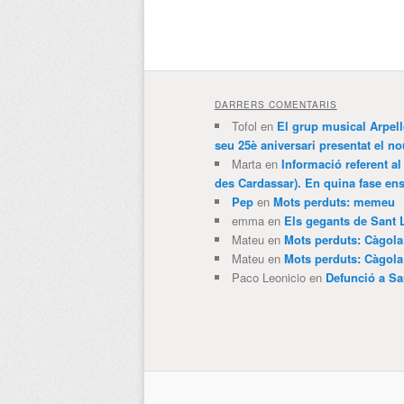
DARRERS COMENTARIS
Tofol
en
El grup musical Arpel
seu 25è aniversari presentat el
Marta
en
Informació referent al
des Cardassar). En quina fase e
Pep
en
Mots perduts: memeu
emma
en
Els gegants de Sant 
Mateu
en
Mots perduts: Càgol
Mateu
en
Mots perduts: Càgol
Paco Leonicio
en
Defunció a Sa