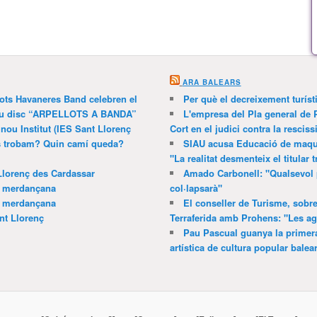
ARA BALEARS
lots Havaneres Band celebren el
Per què el decreixement turíst
 nou disc “ARPELLOTS A BANDA”
L'empresa del Pla general de 
 nou Institut (IES Sant Llorenç
Cort en el judici contra la resciss
ns trobam? Quin camí queda?
SIAU acusa Educació de maquil
"La realitat desmenteix el titular t
Llorenç des Cardassar
Amado Carbonell: "Qualsevol 
a merdançana
col·lapsarà"
a merdançana
El conseller de Turisme, sobre
nt Llorenç
Terraferida amb Prohens: "Les a
Pau Pascual guanya la primera
artística de cultura popular balea