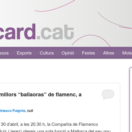
ssos
Esports
Cultura
Opinió
Festes
Altres
Mots
millors “bailaoras” de flamenc, a
Velasco Puigròs
, null
, 30 d’abril, a les 20.30 h, la Compañía de Flamenco
iz (Jerez) ofereix una sola funció a Mallorca del seu nou