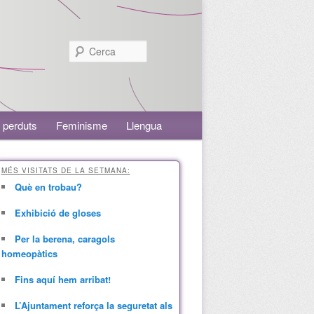
Cerca
 perduts
Feminisme
Llengua
MÉS VISITATS DE LA SETMANA:
Què en trobau?
Exhibició de gloses
Per la berena, caragols
homeopàtics
Fins aquí hem arribat!
L’Ajuntament reforça la seguretat als