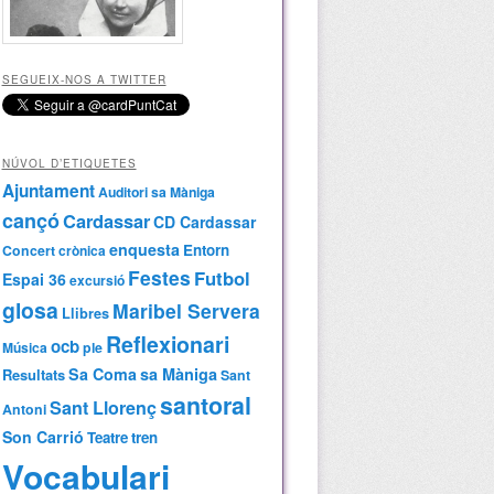
SEGUEIX-NOS A TWITTER
NÚVOL D’ETIQUETES
Ajuntament
Auditori sa Màniga
cançó
Cardassar
CD Cardassar
enquesta
Entorn
Concert
crònica
Festes
Futbol
Espai 36
excursió
glosa
Maribel Servera
Llibres
Reflexionari
ocb
Música
ple
Sa Coma
sa Màniga
Resultats
Sant
santoral
Sant Llorenç
Antoni
Son Carrió
Teatre
tren
Vocabulari