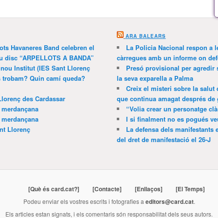
ARA BALEARS
lots Havaneres Band celebren el
La Policia Nacional respon a l
 nou disc “ARPELLOTS A BANDA”
càrregues amb un informe on def
 nou Institut (IES Sant Llorenç
Presó provisional per agredir
ns trobam? Quin camí queda?
la seva exparella a Palma
Creix el misteri sobre la salut
Llorenç des Cardassar
que continua amagat després de 
a merdançana
“Volia crear un personatge clà
a merdançana
I si finalment no es pogués ve
nt Llorenç
La defensa dels manifestants 
del dret de manifestació el 26-J
[Què és card.cat?]
[Contacte]
[Enllaços]
[El Temps]
Podeu enviar els vostres escrits i fotografies a
editors@card.cat
.
Els articles estan signats, i els comentaris són responsabilitat dels seus autors.