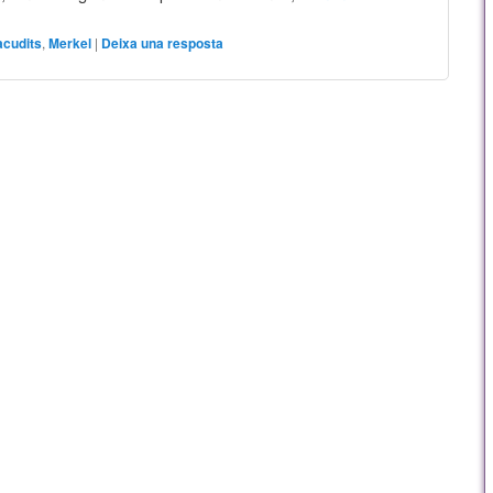
acudits
,
Merkel
|
Deixa una resposta