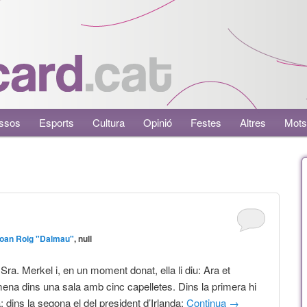
ssos
Esports
Cultura
Opinió
Festes
Altres
Mots
oan Roig "Dalmau"
, null
la Sra. Merkel i, en un moment donat, ella li diu: Ara et
 mena dins una sala amb cinc capelletes. Dins la primera hi
; dins la segona el del president d’Irlanda;
Continua
→