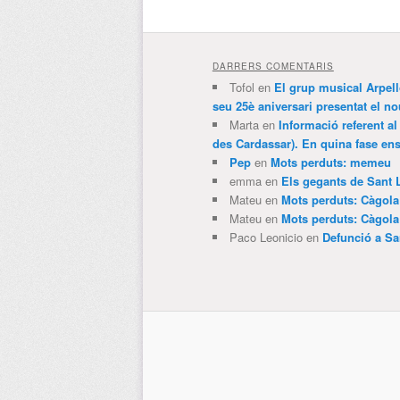
DARRERS COMENTARIS
Tofol
en
El grup musical Arpel
seu 25è aniversari presentat el
Marta
en
Informació referent al
des Cardassar). En quina fase e
Pep
en
Mots perduts: memeu
emma
en
Els gegants de Sant 
Mateu
en
Mots perduts: Càgol
Mateu
en
Mots perduts: Càgol
Paco Leonicio
en
Defunció a Sa