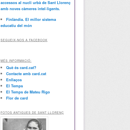
accessos al nucli urbà de Sant Llorenç
amb noves càmeres intel·ligents.
Finlàndia. El millor sistema
educatiu del món
SEGUEIX-NOS A FACEBOOK
MÉS INFORMACIÓ:
Què és card.cat?
Contacte amb card.cat
Enllaços
El Temps
El Temps de Mateu Rigo
Flor de card
FOTOS ANTIGUES DE SANT LLORENÇ