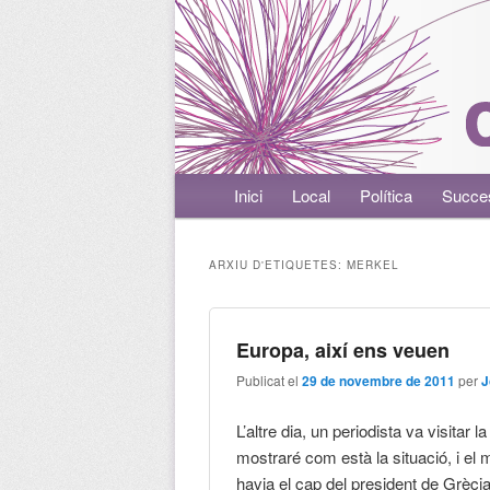
Menú principal
Inici
Aneu al contingut principal
Aneu al contingut secundari
Local
Política
Succe
ARXIU D'ETIQUETES:
MERKEL
Europa, així ens veuen
Publicat el
29 de novembre de 2011
per
J
L’altre dia, un periodista va visitar 
mostraré com està la situació, i el
havia el cap del president de Grècia