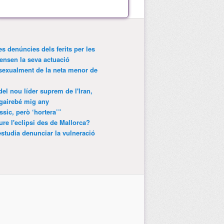
es denúncies dels ferits per les
ensen la seva actuació
 sexualment de la neta menor de
 del nou líder suprem de l'Iran,
gairebé mig any
ssic, però ‘hortera’”
ure l'eclipsi des de Mallorca?
estudia denunciar la vulneració