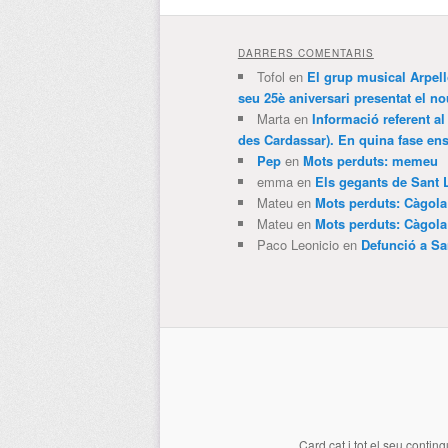
DARRERS COMENTARIS
Tofol
en
El grup musical Arpel
seu 25è aniversari presentat el
Marta
en
Informació referent al
des Cardassar). En quina fase e
Pep
en
Mots perduts: memeu
emma
en
Els gegants de Sant 
Mateu
en
Mots perduts: Càgol
Mateu
en
Mots perduts: Càgol
Paco Leonicio
en
Defunció a Sa
Card.cat
i tot el seu conting