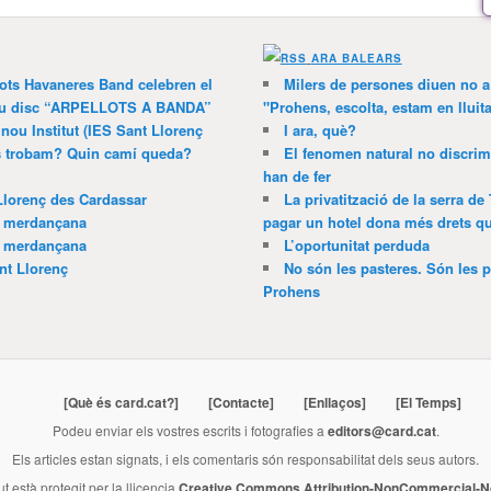
ARA BALEARS
lots Havaneres Band celebren el
Milers de persones diuen no a l
 nou disc “ARPELLOTS A BANDA”
"Prohens, escolta, estam en lluit
 nou Institut (IES Sant Llorenç
I ara, què?
ns trobam? Quin camí queda?
El fenomen natural no discrim
han de fer
Llorenç des Cardassar
La privatització de la serra de
a merdançana
pagar un hotel dona més drets que
a merdançana
L’oportunitat perduda
nt Llorenç
No són les pasteres. Són les p
Prohens
[Què és card.cat?]
[Contacte]
[Enllaços]
[El Temps]
Podeu enviar els vostres escrits i fotografies a
editors@card.cat
.
Els articles estan signats, i els comentaris són responsabilitat dels seus autors.
ut està protegit per la llicencia
Creative Commons Attribution-NonCommercial-No