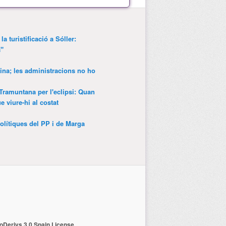
a turistificació a Sóller:
a"
ina; les administracions no ho
 Tramuntana per l'eclipsi: Quan
 viure-hi al costat
olítiques del PP i de Marga
Derivs 3.0 Spain License
.