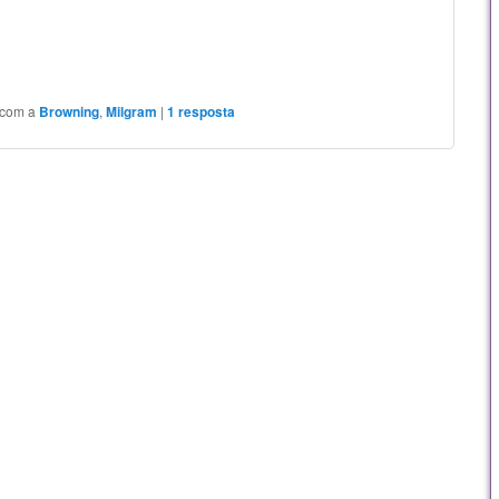
 com a
Browning
,
Milgram
|
1
resposta