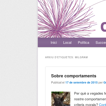
Menú principal
Inici
Aneu al contingut principal
Aneu al contingut secundari
Local
Política
Succe
ARXIU D'ETIQUETES:
MILGRAM
Sobre comportaments
Publicat el
17 de setembre de 2015
per
G
Per què a vegades f
nostre comportament? 
criteris morals?
Con