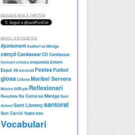
SEGUEIX-NOS A TWITTER
NÚVOL D’ETIQUETES
Ajuntament
Auditori sa Màniga
cançó
Cardassar
CD Cardassar
enquesta
Entorn
Concert
crònica
Festes
Futbol
Espai 36
excursió
glosa
Maribel Servera
Llibres
Reflexionari
ocb
Música
ple
Sa Coma
sa Màniga
Resultats
Sant
santoral
Sant Llorenç
Antoni
Son Carrió
Teatre
tren
Vocabulari