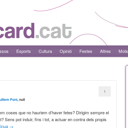
ssos
Esports
Cultura
Opinió
Festes
Altres
Mots
1
uillem Pont
, null
em coses que no hauriem d’haver fetes? Dirigim sempre el
Sens pot induir, fins i tot, a actuar en contra dels propis
tinua
→