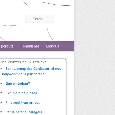
Cerca
 perduts
Feminisme
Llengua
MÉS VISITATS DE LA SETMANA:
Sant Llorenç des Cardassar: el nou
Hollywood de la part forana
Què en trobau?
Exhibició de gloses
Fins aquí hem arribat!
Per la berena, caragols