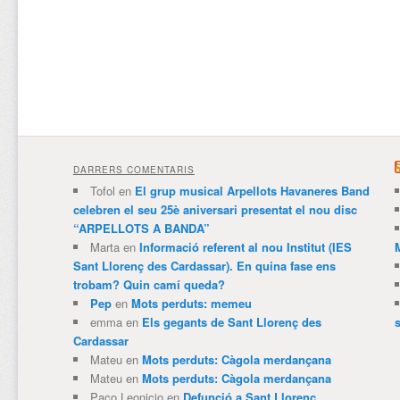
DARRERS COMENTARIS
Tofol
en
El grup musical Arpellots Havaneres Band
celebren el seu 25è aniversari presentat el nou disc
“ARPELLOTS A BANDA”
Marta
en
Informació referent al nou Institut (IES
Sant Llorenç des Cardassar). En quina fase ens
trobam? Quin camí queda?
Pep
en
Mots perduts: memeu
emma
en
Els gegants de Sant Llorenç des
Cardassar
Mateu
en
Mots perduts: Càgola merdançana
Mateu
en
Mots perduts: Càgola merdançana
Paco Leonicio
en
Defunció a Sant Llorenç