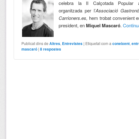
celebra la II Calçotada Popular 
organitzada per l’
Associació Gastronò
Carrioners.es,
hem trobat convenient en
president, en
Miquel Mascaró
.
Contin
Publicat dins de
Altres
,
Entrevistes
|
Etiquetat com a
coneixent
,
entr
mascaró
|
8
respostes