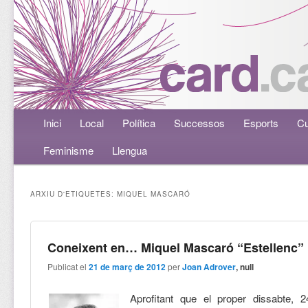
Menú principal
Inici
Aneu al contingut principal
Aneu al contingut secundari
Local
Política
Successos
Esports
Cu
Feminisme
Llengua
ARXIU D'ETIQUETES:
MIQUEL MASCARÓ
Coneixent en… Miquel Mascaró “Estellenc”
Publicat el
21 de març de 2012
per
Joan Adrover
, null
Aprofitant que el proper dissabte,