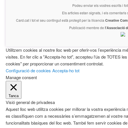
Podeu enviar els vostres escrits i fo
Els articles estan signats, i els comentaris
Card.cat
i tot el seu contingut està protegit per la llicencia
Creative Com
Publicació membre de
l'Associació 
Utilitzem cookies al nostre lloc web per oferir-vos l’experiència mé
visites. En fer clic a "Accepta-ho tot", accepteu l'ús de TOTES les
cookies" per proporcionar un consentiment controlat.
Configuració de cookies
Accepta-ho tot
Manage consent
Tanca
Visió general de privadesa
Aquest lloc web utilitza cookies per millorar la vostra experiènci
es classifiquen com a necessàries s’emmagatzemen al vostre nav
funcionalitats bàsiques del lloc web. També fem servir cookies de 