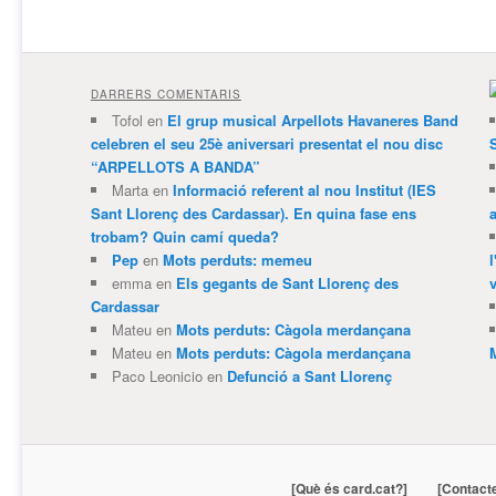
DARRERS COMENTARIS
Tofol
en
El grup musical Arpellots Havaneres Band
celebren el seu 25è aniversari presentat el nou disc
“ARPELLOTS A BANDA”
Marta
en
Informació referent al nou Institut (IES
Sant Llorenç des Cardassar). En quina fase ens
trobam? Quin camí queda?
Pep
en
Mots perduts: memeu
emma
en
Els gegants de Sant Llorenç des
v
Cardassar
Mateu
en
Mots perduts: Càgola merdançana
Mateu
en
Mots perduts: Càgola merdançana
Paco Leonicio
en
Defunció a Sant Llorenç
[Què és card.cat?]
[Contact