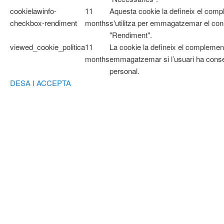
cookielawinfo-
11
Aquesta cookie la defineix el com
checkbox-rendiment
months
s'utilitza per emmagatzemar el cons
"Rendiment".
viewed_cookie_politica
11
La cookie la defineix el complemen
months
emmagatzemar si l’usuari ha cons
personal.
DESA I ACCEPTA