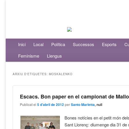
Menú principal
Inici
Aneu al contingut principal
Aneu al contingut secundari
Local
Política
Successos
Esports
Cu
Feminisme
Llengua
ARXIU D'ETIQUETES:
MOSKALENKO
Escacs. Bon paper en el campionat de Mall
Publicat el
5 d'abril de 2012
per
Santo Marletta
, null
Bones notícies en el petit món de
Sant Llorenç: diumenge dia 31 de