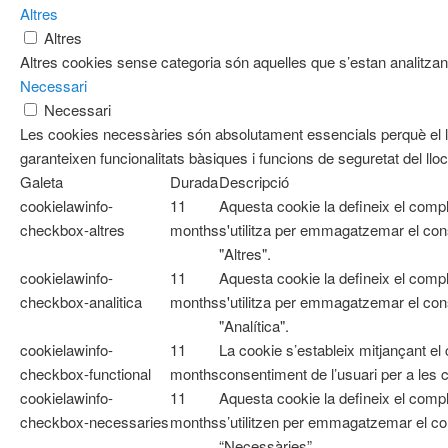
Altres
Altres
Altres cookies sense categoria són aquelles que s’estan analitzant
Necessari
Necessari
Les cookies necessàries són absolutament essencials perquè el l
garanteixen funcionalitats bàsiques i funcions de seguretat del ll
Galeta
Durada
Descripció
cookielawinfo-
11
Aquesta cookie la defineix el com
checkbox-altres
months
s'utilitza per emmagatzemar el cons
"Altres".
cookielawinfo-
11
Aquesta cookie la defineix el com
checkbox-analitica
months
s'utilitza per emmagatzemar el cons
"Analítica".
cookielawinfo-
11
La cookie s’estableix mitjançant e
checkbox-functional
months
consentiment de l’usuari per a les 
cookielawinfo-
11
Aquesta cookie la defineix el co
checkbox-necessaries
months
s’utilitzen per emmagatzemar el con
“Necessàries”.