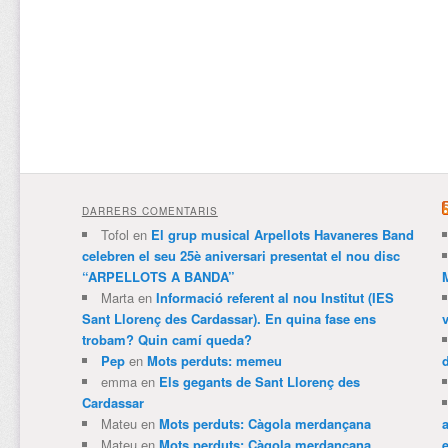
DARRERS COMENTARIS
Tofol
en
El grup musical Arpellots Havaneres Band
celebren el seu 25è aniversari presentat el nou disc
“ARPELLOTS A BANDA”
Marta
en
Informació referent al nou Institut (IES
Sant Llorenç des Cardassar). En quina fase ens
trobam? Quin camí queda?
Pep
en
Mots perduts: memeu
emma
en
Els gegants de Sant Llorenç des
Cardassar
Mateu
en
Mots perduts: Càgola merdançana
Mateu
en
Mots perduts: Càgola merdançana
e