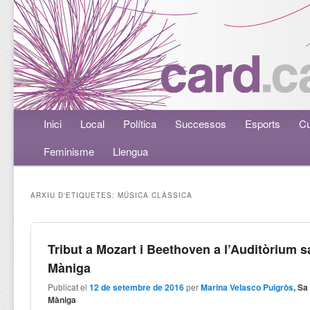
Menú principal
Inici
Aneu al contingut principal
Aneu al contingut secundari
Local
Política
Successos
Esports
Cu
Feminisme
Llengua
ARXIU D'ETIQUETES:
MÚSICA CLÀSSICA
Tribut a Mozart i Beethoven a l’Auditòrium s
Màniga
Publicat el
12 de setembre de 2016
per
Marina Velasco Puigròs
, Sa
Màniga