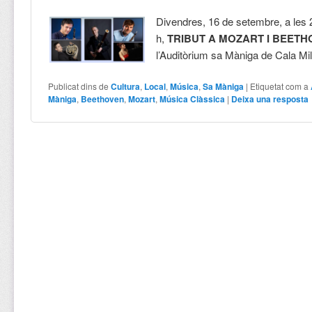
Divendres, 16 de setembre, a les 
h,
TRIBUT A MOZART I BEET
l’Auditòrium sa Màniga de Cala Mi
Publicat dins de
Cultura
,
Local
,
Música
,
Sa Màniga
|
Etiquetat com a
Màniga
,
Beethoven
,
Mozart
,
Música Clàssica
|
Deixa una resposta