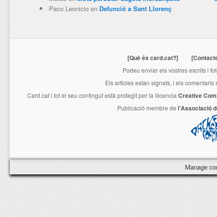
Paco Leonicio
en
Defunció a Sant Llorenç
[Què és card.cat?]
[Contact
Podeu enviar els vostres escrits i fo
Els articles estan signats, i els comentaris
Card.cat
i tot el seu contingut està protegit per la llicencia
Creative Com
Publicació membre de
l'Associació 
Manage co