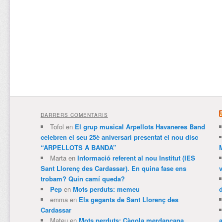
DARRERS COMENTARIS
Tofol
en
El grup musical Arpellots Havaneres Band
celebren el seu 25è aniversari presentat el nou disc
“ARPELLOTS A BANDA”
Marta
en
Informació referent al nou Institut (IES
Sant Llorenç des Cardassar). En quina fase ens
trobam? Quin camí queda?
Pep
en
Mots perduts: memeu
emma
en
Els gegants de Sant Llorenç des
Cardassar
Mateu
en
Mots perduts: Càgola merdançana