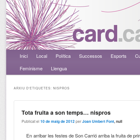
Menú principal
Inici
Aneu al contingut principal
Aneu al contingut secundari
Local
Política
Successos
Esports
Cu
Feminisme
Llengua
ARXIU D'ETIQUETES:
NISPROS
Tota fruita a son temps… nispros
Publicat el
10 de maig de 2012
per
Joan Umbert Font
, null
En arribar les festes de Son Carrió arriba la fruita de pr