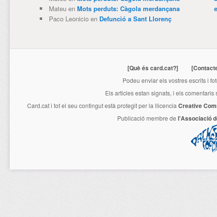
Mateu
en
Mots perduts: Càgola merdançana
e
Paco Leonicio
en
Defunció a Sant Llorenç
[Què és card.cat?]
[Contact
Podeu enviar els vostres escrits i fo
Els articles estan signats, i els comentaris
Card.cat
i tot el seu contingut està protegit per la llicencia
Creative Com
Publicació membre de
l'Associació 