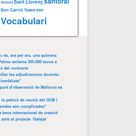
santoral
Sant Llorenç
Antoni
Son Carrió
Teatre
tren
Vocabulari
ic és, ara per ara, una quimera
Palma reclama 350.000 euros a
ió del contracte
lar les adjudicacions docents:
riomfalista"
punt d’observació de Mallorca es
 la petició de reunió del GOB i
gendes són complicades"
 beca internacional de creació
r amb el projecte ‘Galejar’