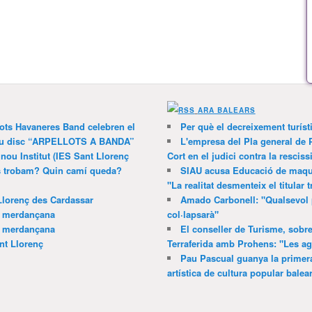
ARA BALEARS
lots Havaneres Band celebren el
Per què el decreixement turíst
 nou disc “ARPELLOTS A BANDA”
L'empresa del Pla general de 
 nou Institut (IES Sant Llorenç
Cort en el judici contra la resciss
ns trobam? Quin camí queda?
SIAU acusa Educació de maquil
"La realitat desmenteix el titular t
Llorenç des Cardassar
Amado Carbonell: "Qualsevol 
a merdançana
col·lapsarà"
a merdançana
El conseller de Turisme, sobre
nt Llorenç
Terraferida amb Prohens: "Les a
Pau Pascual guanya la primera
artística de cultura popular balea