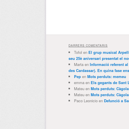
DARRERS COMENTARIS
Tofol
en
El grup musical Arpel
seu 25è aniversari presentat el
Marta
en
Informació referent al
des Cardassar). En quina fase e
Pep
en
Mots perduts: memeu
emma
en
Els gegants de Sant 
Mateu
en
Mots perduts: Càgol
Mateu
en
Mots perduts: Càgol
Paco Leonicio
en
Defunció a Sa