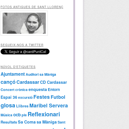
FOTOS ANTIGUES DE SANT LLORENÇ
SEGUEIX-NOS A TWITTER
NÚVOL D’ETIQUETES
Ajuntament
Auditori sa Màniga
cançó
Cardassar
CD Cardassar
enquesta
Entorn
Concert
crònica
Festes
Futbol
Espai 36
excursió
glosa
Maribel Servera
Llibres
Reflexionari
ocb
Música
ple
Sa Coma
sa Màniga
Resultats
Sant