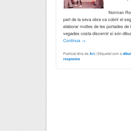
Norman Rock
part de la seva obra va cobrir el segl
elaborar moltes de les portades de l
vegades costa discernir si són dibu
Continua
→
Publicat dins de
Art
|
Etiquetat com a
dibu
respostes