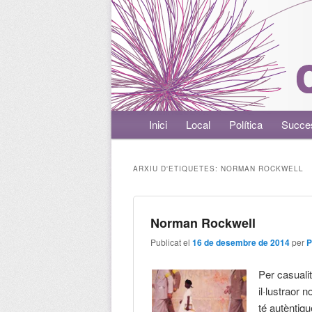
Menú principal
Inici
Aneu al contingut principal
Aneu al contingut secundari
Local
Política
Succe
ARXIU D'ETIQUETES:
NORMAN ROCKWELL
Norman Rockwell
Publicat el
16 de desembre de 2014
per
P
Per casualit
il·lustraor 
té autèntiqu