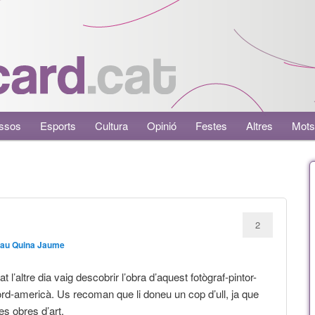
ssos
Esports
Cultura
Opinió
Festes
Altres
Mots
2
au Quina Jaume
at l’altre dia vaig descobrir l’obra d’aquest fotògraf-pintor-
nord-americà. Us recoman que li doneu un cop d’ull, ja que
es obres d’art.