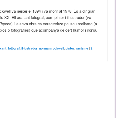
well va néixer el 1894 i va morir al 1978. És a dir gran
e XX. Ell era tant fotògraf, com pintor i il·lustrador (va
’època) i la seva obra es caracteritza pel seu realisme (a
ixos o fotografies) que acompanya de cert humor i ironia.
ixant
,
fotògraf
,
il·lustrador
,
norman rockwell
,
pintor
,
racisme
|
2