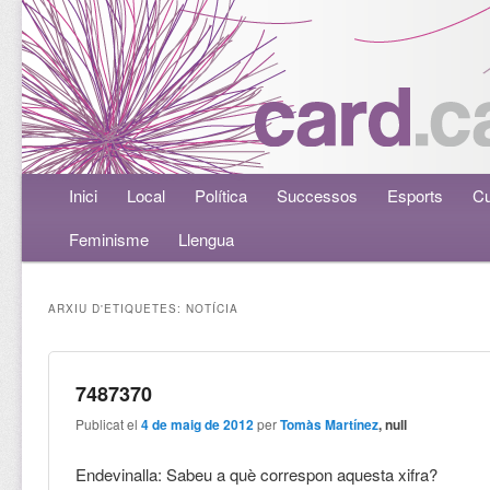
Menú principal
Inici
Aneu al contingut principal
Aneu al contingut secundari
Local
Política
Successos
Esports
Cu
Feminisme
Llengua
ARXIU D'ETIQUETES:
NOTÍCIA
7487370
Publicat el
4 de maig de 2012
per
Tomàs Martínez
, null
Endevinalla: Sabeu a què correspon aquesta xifra?