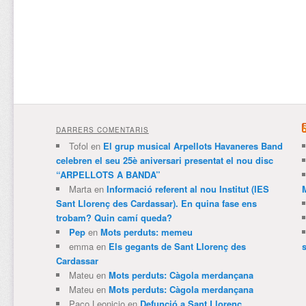
DARRERS COMENTARIS
Tofol
en
El grup musical Arpellots Havaneres Band
celebren el seu 25è aniversari presentat el nou disc
“ARPELLOTS A BANDA”
Marta
en
Informació referent al nou Institut (IES
Sant Llorenç des Cardassar). En quina fase ens
trobam? Quin camí queda?
Pep
en
Mots perduts: memeu
emma
en
Els gegants de Sant Llorenç des
Cardassar
Mateu
en
Mots perduts: Càgola merdançana
Mateu
en
Mots perduts: Càgola merdançana
Paco Leonicio
en
Defunció a Sant Llorenç