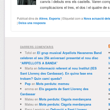
canvis i debuts ens els castells. Varen com
complicacions el tres, el dos i el quatre de s
Publicat dins de
Altres
,
Esports
|
Etiquetat com a
Nova actuació dels
|
Deixa una resposta
DARRERS COMENTARIS
Tofol
en
El grup musical Arpellots Havaneres Band
celebren el seu 25è aniversari presentat el nou disc
“ARPELLOTS A BANDA”
Marta
en
Informació referent al nou Institut (IES
Sant Llorenç des Cardassar). En quina fase ens
trobam? Quin camí queda?
Pep
en
Mots perduts: memeu
emma
en
Els gegants de Sant Llorenç des
Cardassar
Mateu
en
Mots perduts: Càgola merdançana
Mateu
en
Mots perduts: Càgola merdançana
Paco Leonicio
en
Defunció a Sant Llorenç