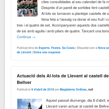
cites consolidades al seu calendari de fa m
Després d’un parell de sortides fent castell
Al·lots es tornaven a plantejar castells de 
feina feta a l’assaig va donar el seu fruit i
tres i el quatre de set. Acompanyaren aquests dos castel
de sis amb agulla i amb pilars de quatre. Tancant una bon
Continua
→
Publicat dins de
Esports
,
Festes
,
Sa Costa
|
Etiquetat com a
Nova ac
de Llevant
|
Deixa una resposta
Actuació dels Al·lots de Llevant al castell de
Bellver
Publicat el
9 d'abril de 2018
per
Magdalena Ordinas
, null
Aquest passat diumenge, dia 8 d’abril, el
Llevant varen actuar al castell de Bellver