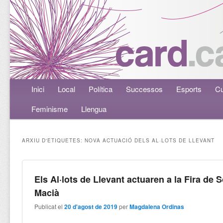
Menú principal
Inici
Aneu al contingut principal
Aneu al contingut secundari
Local
Política
Successos
Esports
Cu
Feminisme
Llengua
ARXIU D'ETIQUETES:
NOVA ACTUACIÓ DELS AL·LOTS DE LLEVANT
Els Al·lots de Llevant actuaren a la Fira de 
Macià
Publicat el
20 d'agost de 2019
per
Magdalena Ordinas