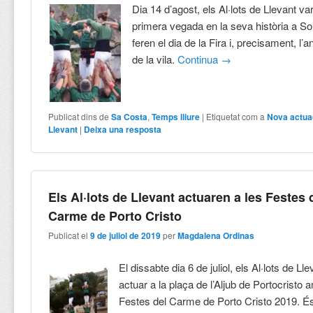
Dia 14 d’agost, els Al·lots de Llevant va
primera vegada en la seva història a S
feren el dia de la Fira i, precisament, l’
de la vila.
Continua
→
Publicat dins de
Sa Costa
,
Temps lliure
|
Etiquetat com a
Nova actuac
Llevant
|
Deixa una resposta
Els Al·lots de Llevant actuaren a les Festes 
Carme de Porto Cristo
Publicat el
9 de juliol de 2019
per
Magdalena Ordinas
El dissabte dia 6 de juliol, els Al·lots de Ll
actuar a la plaça de l’Aljub de Portocristo
Festes del Carme de Porto Cristo 2019. É