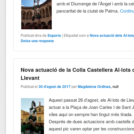
amb el Diumenge de l’Àngel i amb la cel
pancaritat de la ciutat de Palma.
Contin
Publicat dins de
Esports
|
Etiquetat com a
Nova actuació dels Al·lot
Deixa una resposta
Nova actuació de la Colla Castellera Al·lots 
Llevant
Publicat el
30 d'agost de 2017
per
Magdalena Ordinas
, null
Aquest passat 26 d’agost, els Al·lots de Lle
actuar a la Plaça de Joan Carles I de Sant 
viles aquí on sempre han tingut més tirada.
Després de dues actuacions amb castells d
aquest pic varen optar per les construccions 