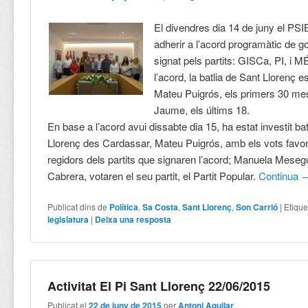
El divendres dia 14 de juny el P
adherir a l’acord programàtic de go
signat pels partits: GISCa, PI, i 
l’acord, la batlia de Sant Llorenç e
Mateu Puigrós, els primers 30 me
Jaume, els últims 18.
En base a l’acord avui dissabte dia 15, ha estat investit ba
Llorenç des Cardassar, Mateu Puigrós, amb els vots favor
regidors dels partits que signaren l’acord; Manuela Mesegu
Cabrera, votaren el seu partit, el Partit Popular.
Continua
Publicat dins de
Política
,
Sa Costa
,
Sant Llorenç
,
Son Carrió
|
Etique
legislatura
|
Deixa una resposta
Activitat El Pi Sant Llorenç 22/06/2015
Publicat el
22 de juny de 2015
per
Antoni Aguilar