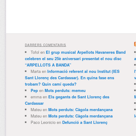
DARRERS COMENTARIS
Tofol
en
El grup musical Arpellots Havaneres Band
celebren el seu 25è aniversari presentat el nou disc
“ARPELLOTS A BANDA”
Marta
en
Informació referent al nou Institut (IES
Sant Llorenç des Cardassar). En quina fase ens
v
trobam? Quin camí queda?
Pep
en
Mots perduts: memeu
emma
en
Els gegants de Sant Llorenç des
Cardassar
Mateu
en
Mots perduts: Càgola merdançana
Mateu
en
Mots perduts: Càgola merdançana
Paco Leonicio
en
Defunció a Sant Llorenç