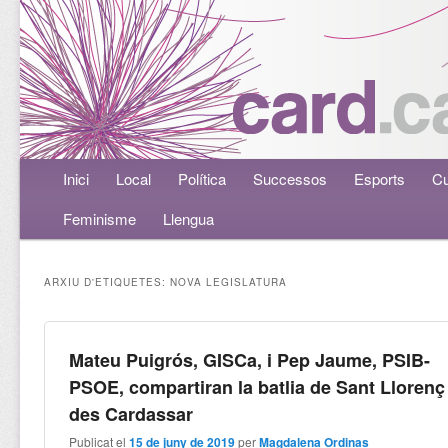
Menú principal
Inici
Aneu al contingut principal
Aneu al contingut secundari
Local
Política
Successos
Esports
Cu
Feminisme
Llengua
ARXIU D'ETIQUETES:
NOVA LEGISLATURA
Mateu Puigrós, GISCa, i Pep Jaume, PSIB-
PSOE, compartiran la batlia de Sant Llorenç
des Cardassar
Publicat el
15 de juny de 2019
per
Magdalena Ordinas