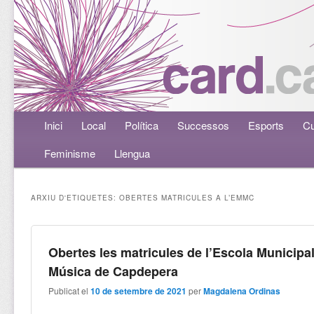
Menú principal
Inici
Aneu al contingut principal
Aneu al contingut secundari
Local
Política
Successos
Esports
Cu
Feminisme
Llengua
ARXIU D'ETIQUETES:
OBERTES MATRICULES A L’EMMC
Obertes les matricules de l’Escola Municipa
Música de Capdepera
Publicat el
10 de setembre de 2021
per
Magdalena Ordinas