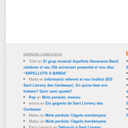
DARRERS COMENTARIS
Tofol
en
El grup musical Arpellots Havaneres Band
celebren el seu 25è aniversari presentat el nou disc
“ARPELLOTS A BANDA”
Marta
en
Informació referent al nou Institut (IES
Sant Llorenç des Cardassar). En quina fase ens
trobam? Quin camí queda?
Pep
en
Mots perduts: memeu
emma
en
Els gegants de Sant Llorenç des
Cardassar
Mateu
en
Mots perduts: Càgola merdançana
Mateu
en
Mots perduts: Càgola merdançana
Paco Leonicio
en
Defunció a Sant Llorenç