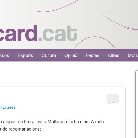
ssos
Esports
Cultura
Opinió
Festes
Altres
Mots
í Lliteres
atapeït de fires, just a Mallorca n’hi ha cinc. A més
 més de recomanacions: