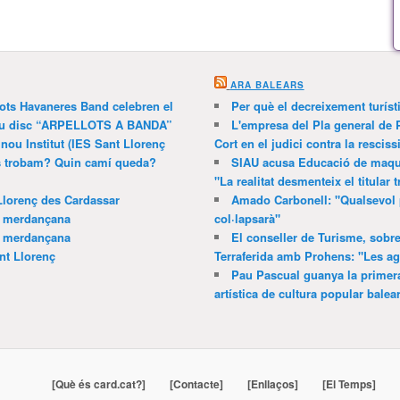
ARA BALEARS
lots Havaneres Band celebren el
Per què el decreixement turíst
 nou disc “ARPELLOTS A BANDA”
L'empresa del Pla general de 
 nou Institut (IES Sant Llorenç
Cort en el judici contra la resciss
ns trobam? Quin camí queda?
SIAU acusa Educació de maquil
"La realitat desmenteix el titular t
Llorenç des Cardassar
Amado Carbonell: "Qualsevol 
a merdançana
col·lapsarà"
a merdançana
El conseller de Turisme, sobre
nt Llorenç
Terraferida amb Prohens: "Les a
Pau Pascual guanya la primera
artística de cultura popular balea
[Què és card.cat?]
[Contacte]
[Enllaços]
[El Temps]