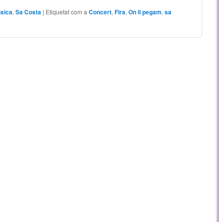
sica
,
Sa Costa
|
Etiquetat com a
Concert
,
Fira
,
On li pegam
,
sa