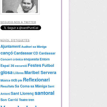
SEGUEIX-NOS A TWITTER
NÚVOL D’ETIQUETES
Ajuntament
Auditori sa Màniga
cançó
Cardassar
CD Cardassar
enquesta
Entorn
Concert
crònica
Festes
Futbol
Espai 36
excursió
glosa
Maribel Servera
Llibres
Reflexionari
ocb
Música
ple
Sa Coma
sa Màniga
Resultats
Sant
santoral
Sant Llorenç
Antoni
Son Carrió
Teatre
tren