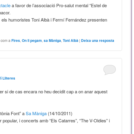
tacle
a favor de l’associació Pro-salut mental “Estel de
nacor.
, els humoristes Toni Albà i Fermí Fernández presenten
t com a
Fires
,
On li pegam
,
sa Màniga
,
Toni Albà
|
Deixa una resposta
í Lliteres
per si de cas encara no heu decidit cap a on anar aquest
tònia Font” a
Sa Màniga
(14/10/2011)
 popular, i concerts amb “Els Catarres”, “The V-Oldies” i