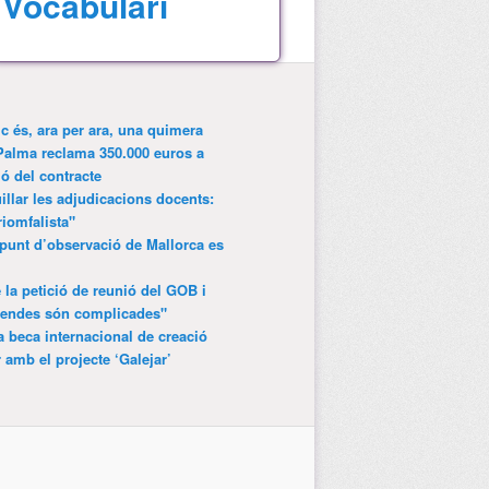
Vocabulari
ic és, ara per ara, una quimera
Palma reclama 350.000 euros a
ió del contracte
lar les adjudicacions docents:
riomfalista"
punt d’observació de Mallorca es
 la petició de reunió del GOB i
gendes són complicades"
 beca internacional de creació
r amb el projecte ‘Galejar’