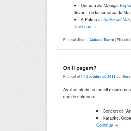
Demà a
Sa Màniga
:
Espec
llevant” de la comarca de Ma
A Palma al
Teatre del Mar
Continua
→
Publicat dins de
Cultura
,
Teatre
|
Etiqueta
On li pegam?
Publicat el
14 d'octubre de 2011
per
Seraf
Avui us oferim un parell d’opcions 
cap de setmana:
Concert de “An
Karaoke, Sopar
Continua
→