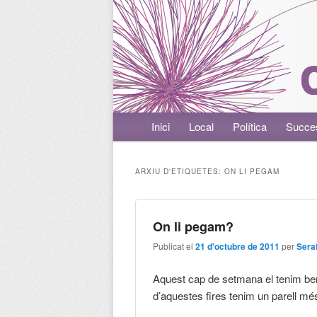
Menú principal
Inici
Aneu al contingut principal
Aneu al contingut secundari
Local
Política
Succe
ARXIU D'ETIQUETES:
ON LI PEGAM
On li pegam?
Publicat el
21 d'octubre de 2011
per
Seraf
Aquest cap de setmana el tenim ben 
d’aquestes fires tenim un parell