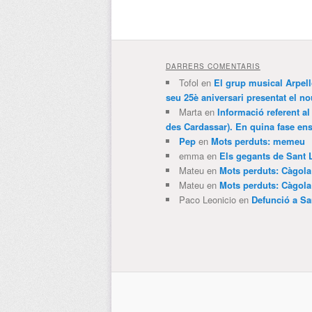
DARRERS COMENTARIS
Tofol
en
El grup musical Arpel
seu 25è aniversari presentat el
Marta
en
Informació referent al
des Cardassar). En quina fase e
Pep
en
Mots perduts: memeu
emma
en
Els gegants de Sant 
Mateu
en
Mots perduts: Càgol
Mateu
en
Mots perduts: Càgol
Paco Leonicio
en
Defunció a Sa