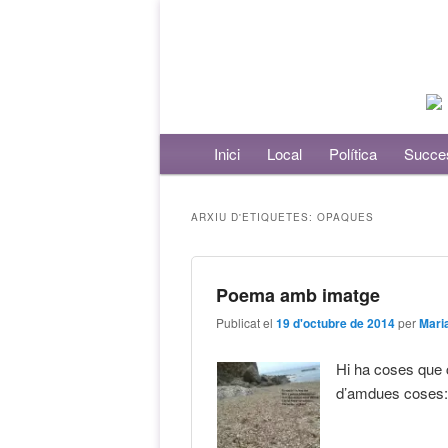
Menú principal
Inici
Aneu al contingut principal
Aneu al contingut secundari
Local
Política
Succe
ARXIU D'ETIQUETES:
OPAQUES
Poema amb imatge
Publicat el
19 d'octubre de 2014
per
Mari
Hi ha coses que 
d’amdues coses