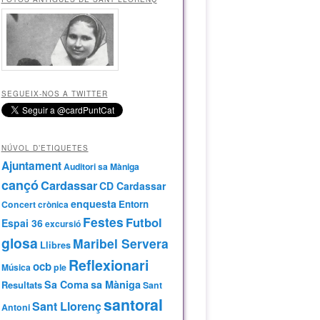
SEGUEIX-NOS A TWITTER
NÚVOL D’ETIQUETES
Ajuntament
Auditori sa Màniga
cançó
Cardassar
CD Cardassar
enquesta
Entorn
Concert
crònica
Festes
Futbol
Espai 36
excursió
glosa
Maribel Servera
Llibres
Reflexionari
ocb
Música
ple
Sa Coma
sa Màniga
Resultats
Sant
santoral
Sant Llorenç
Antoni