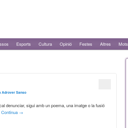
ssos
Esports
Cultura
Opinió
Festes
Altres
Mots
a Adrover Sanso
cal denunciar, sigui amb un poema, una imatge o la fusió
:
Continua
→