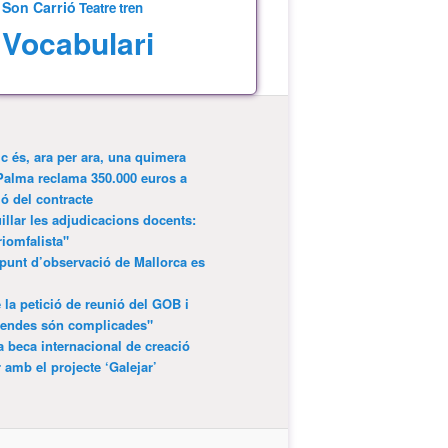
Son Carrió
Teatre
tren
Vocabulari
ic és, ara per ara, una quimera
Palma reclama 350.000 euros a
ió del contracte
lar les adjudicacions docents:
riomfalista"
punt d’observació de Mallorca es
 la petició de reunió del GOB i
gendes són complicades"
 beca internacional de creació
r amb el projecte ‘Galejar’