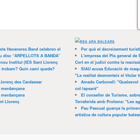
ARA BALEARS
lots Havaneres Band celebren el
Per què el decreixement turíst
 nou disc “ARPELLOTS A BANDA”
L'empresa del Pla general de 
 nou Institut (IES Sant Llorenç
Cort en el judici contra la resciss
ns trobam? Quin camí queda?
SIAU acusa Educació de maquil
"La realitat desmenteix el titular t
Llorenç des Cardassar
Amado Carbonell: "Qualsevol 
a merdançana
col·lapsarà"
a merdançana
El conseller de Turisme, sobre
nt Llorenç
Terraferida amb Prohens: "Les a
Pau Pascual guanya la primera
artística de cultura popular balea