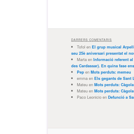
DARRERS COMENTARIS
Tofol
en
El grup musical Arpel
seu 25è aniversari presentat el
Marta
en
Informació referent al
des Cardassar). En quina fase e
Pep
en
Mots perduts: memeu
emma
en
Els gegants de Sant 
Mateu
en
Mots perduts: Càgol
Mateu
en
Mots perduts: Càgol
Paco Leonicio
en
Defunció a Sa