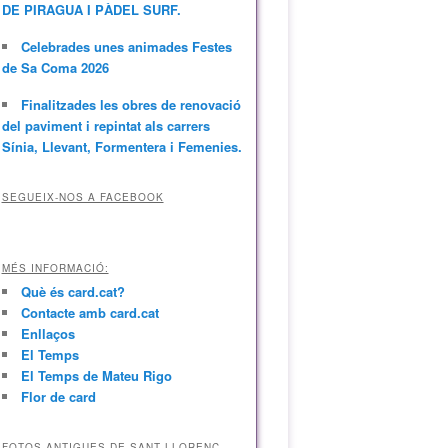
DE PIRAGUA I PÀDEL SURF.
Celebrades unes animades Festes
de Sa Coma 2026
Finalitzades les obres de renovació
del paviment i repintat als carrers
Sínia, Llevant, Formentera i Femenies.
SEGUEIX-NOS A FACEBOOK
MÉS INFORMACIÓ:
Què és card.cat?
Contacte amb card.cat
Enllaços
El Temps
El Temps de Mateu Rigo
Flor de card
FOTOS ANTIGUES DE SANT LLORENÇ