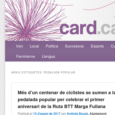
Menú principal
Inici
Aneu al contingut principal
Aneu al contingut secundari
Local
Política
Successos
Esports
Cu
Feminisme
Llengua
ARXIU D'ETIQUETES:
PEDALADA POPULAR
Més d’un centenar de ciclistes se sumen a l
pedalada popular per celebrar el primer
aniversari de la Ruta BTT Marga Fullana
Publicat el
15 d'agost de 2017
per
Antònia Bauzà
, Ajuntament