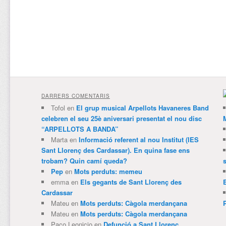
DARRERS COMENTARIS
Tofol
en
El grup musical Arpellots Havaneres Band
celebren el seu 25è aniversari presentat el nou disc
“ARPELLOTS A BANDA”
Marta
en
Informació referent al nou Institut (IES
Sant Llorenç des Cardassar). En quina fase ens
trobam? Quin camí queda?
Pep
en
Mots perduts: memeu
emma
en
Els gegants de Sant Llorenç des
Cardassar
Mateu
en
Mots perduts: Càgola merdançana
Mateu
en
Mots perduts: Càgola merdançana
Paco Leonicio
en
Defunció a Sant Llorenç