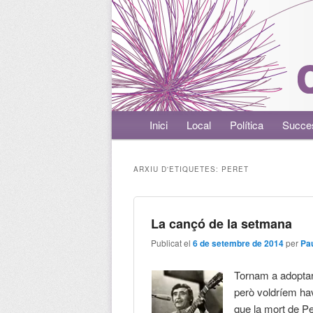
Menú principal
Inici
Aneu al contingut principal
Aneu al contingut secundari
Local
Política
Succe
ARXIU D'ETIQUETES:
PERET
La cançó de la setmana
Publicat el
6 de setembre de 2014
per
Pa
Tornam a adoptar 
però voldríem ha
que la mort de Per