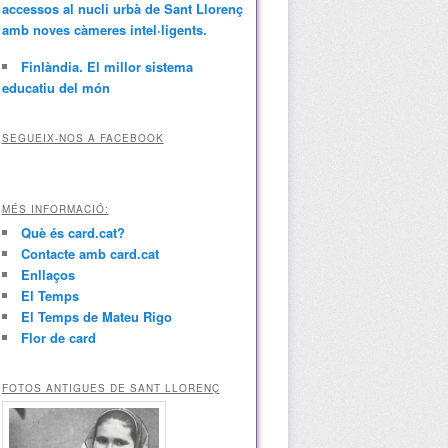
accessos al nucli urbà de Sant Llorenç
amb noves càmeres intel·ligents.
Finlàndia. El millor sistema
educatiu del món
SEGUEIX-NOS A FACEBOOK
MÉS INFORMACIÓ:
Què és card.cat?
Contacte amb card.cat
Enllaços
El Temps
El Temps de Mateu Rigo
Flor de card
FOTOS ANTIGUES DE SANT LLORENÇ