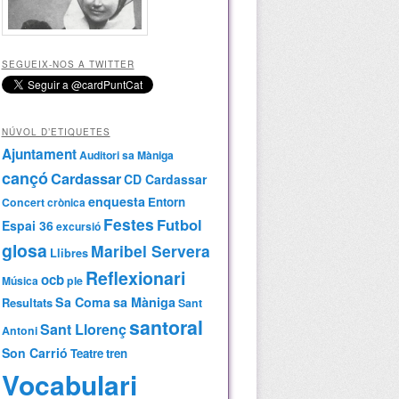
SEGUEIX-NOS A TWITTER
NÚVOL D’ETIQUETES
Ajuntament
Auditori sa Màniga
cançó
Cardassar
CD Cardassar
enquesta
Entorn
Concert
crònica
Festes
Futbol
Espai 36
excursió
glosa
Maribel Servera
Llibres
Reflexionari
ocb
Música
ple
Sa Coma
sa Màniga
Resultats
Sant
santoral
Sant Llorenç
Antoni
Son Carrió
Teatre
tren
Vocabulari