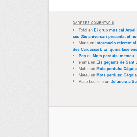
DARRERS COMENTARIS
Tofol
en
El grup musical Arpel
seu 25è aniversari presentat el
Marta
en
Informació referent al
des Cardassar). En quina fase e
Pep
en
Mots perduts: memeu
emma
en
Els gegants de Sant 
Mateu
en
Mots perduts: Càgol
Mateu
en
Mots perduts: Càgol
Paco Leonicio
en
Defunció a Sa