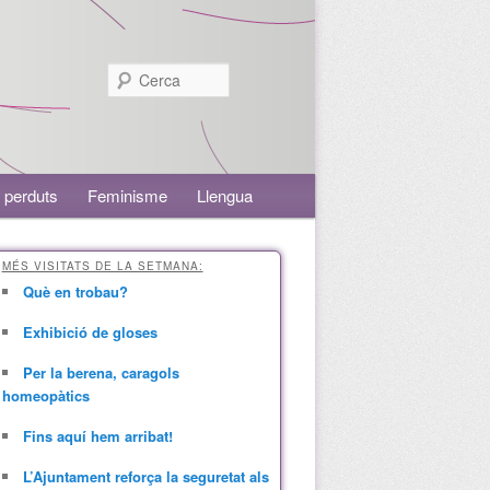
Cerca
 perduts
Feminisme
Llengua
MÉS VISITATS DE LA SETMANA:
Què en trobau?
Exhibició de gloses
Per la berena, caragols
homeopàtics
Fins aquí hem arribat!
L’Ajuntament reforça la seguretat als