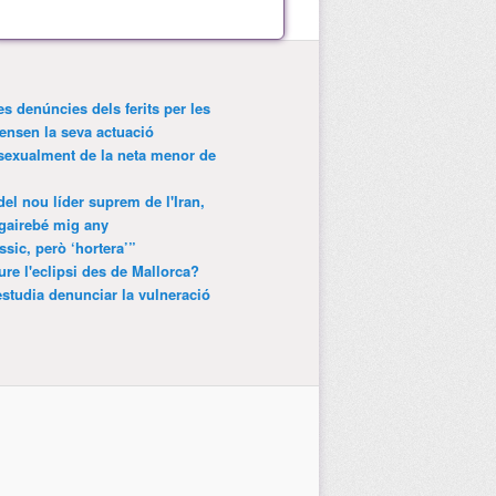
es denúncies dels ferits per les
ensen la seva actuació
 sexualment de la neta menor de
 del nou líder suprem de l'Iran,
gairebé mig any
ssic, però ‘hortera’”
ure l'eclipsi des de Mallorca?
estudia denunciar la vulneració