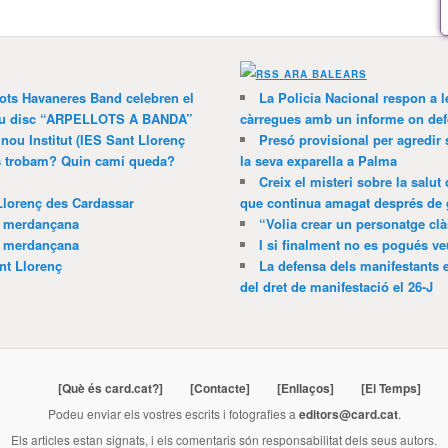
ARA BALEARS
lots Havaneres Band celebren el
La Policia Nacional respon a l
 nou disc “ARPELLOTS A BANDA”
càrregues amb un informe on def
 nou Institut (IES Sant Llorenç
Presó provisional per agredir
ns trobam? Quin camí queda?
la seva exparella a Palma
Creix el misteri sobre la salut
Llorenç des Cardassar
que continua amagat després de 
a merdançana
“Volia crear un personatge clà
a merdançana
I si finalment no es pogués ve
nt Llorenç
La defensa dels manifestants 
del dret de manifestació el 26-J
[Què és card.cat?]
[Contacte]
[Enllaços]
[El Temps]
Podeu enviar els vostres escrits i fotografies a
editors@card.cat
.
Els articles estan signats, i els comentaris són responsabilitat dels seus autors.