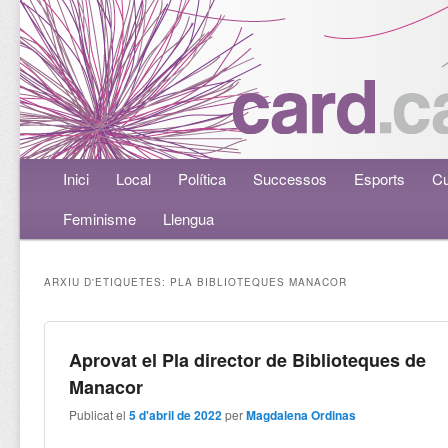
Menú principal
Inici
Aneu al contingut principal
Aneu al contingut secundari
Local
Política
Successos
Esports
Cu
Feminisme
Llengua
ARXIU D'ETIQUETES:
PLA BIBLIOTEQUES MANACOR
Aprovat el Pla director de Biblioteques de
Manacor
Publicat el
5 d'abril de 2022
per
Magdalena Ordinas