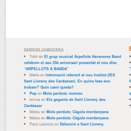
DARRERS COMENTARIS
Tofol
en
El grup musical Arpellots Havaneres Band
celebren el seu 25è aniversari presentat el nou disc
“ARPELLOTS A BANDA”
Marta
en
Informació referent al nou Institut (IES
Sant Llorenç des Cardassar). En quina fase ens
trobam? Quin camí queda?
Pep
en
Mots perduts: memeu
emma
en
Els gegants de Sant Llorenç des
Cardassar
Mateu
en
Mots perduts: Càgola merdançana
Mateu
en
Mots perduts: Càgola merdançana
Paco Leonicio
en
Defunció a Sant Llorenç