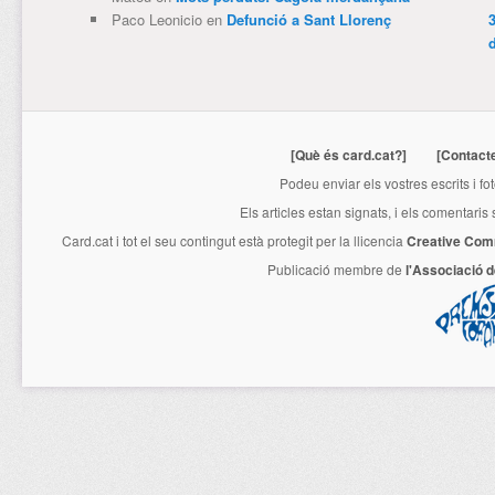
Paco Leonicio
en
Defunció a Sant Llorenç
3
[Què és card.cat?]
[Contact
Podeu enviar els vostres escrits i fo
Els articles estan signats, i els comentaris
Card.cat
i tot el seu contingut està protegit per la llicencia
Creative Com
Publicació membre de
l'Associació 