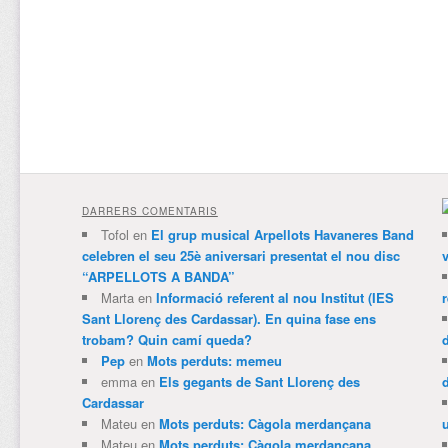
DARRERS COMENTARIS
Tofol
en
El grup musical Arpellots Havaneres Band
celebren el seu 25è aniversari presentat el nou disc
v
“ARPELLOTS A BANDA”
Marta
en
Informació referent al nou Institut (IES
Sant Llorenç des Cardassar). En quina fase ens
trobam? Quin camí queda?
Pep
en
Mots perduts: memeu
emma
en
Els gegants de Sant Llorenç des
Cardassar
Mateu
en
Mots perduts: Càgola merdançana
Mateu
en
Mots perduts: Càgola merdançana