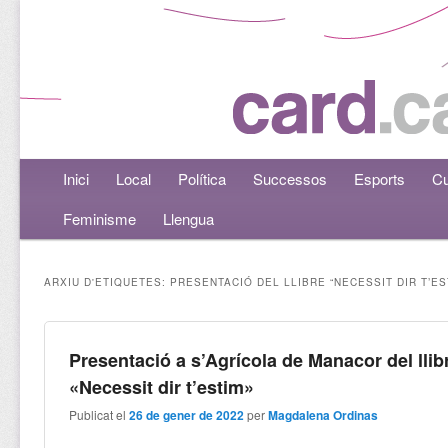
Menú principal
Inici
Aneu al contingut principal
Aneu al contingut secundari
Local
Política
Successos
Esports
Cu
Feminisme
Llengua
ARXIU D'ETIQUETES:
PRESENTACIÓ DEL LLIBRE “NECESSIT DIR T’ES
Presentació a s’Agrícola de Manacor del llib
«Necessit dir t’estim»
Publicat el
26 de gener de 2022
per
Magdalena Ordinas