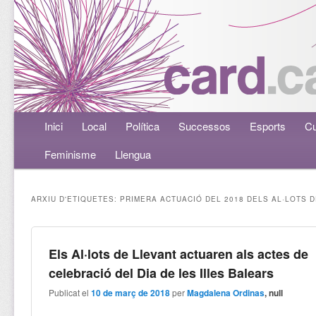
Menú principal
Inici
Aneu al contingut principal
Aneu al contingut secundari
Local
Política
Successos
Esports
Cu
Feminisme
Llengua
ARXIU D'ETIQUETES:
PRIMERA ACTUACIÓ DEL 2018 DELS AL·LOTS 
Els Al·lots de Llevant actuaren als actes de
celebració del Dia de les Illes Balears
Publicat el
10 de març de 2018
per
Magdalena Ordinas
, null