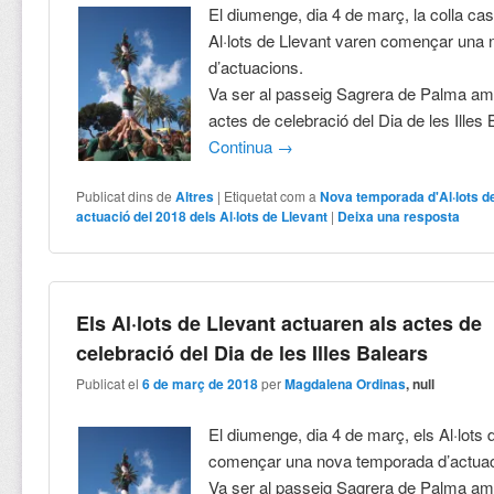
El diumenge, dia 4 de març, la colla cas
Al·lots de Llevant varen començar una
d’actuacions.
Va ser al passeig Sagrera de Palma am
actes de celebració del Dia de les Illes 
Continua
→
Publicat dins de
Altres
|
Etiquetat com a
Nova temporada d'Al·lots d
actuació del 2018 dels Al·lots de Llevant
|
Deixa una resposta
Els Al·lots de Llevant actuaren als actes de
celebració del Dia de les Illes Balears
Publicat el
6 de març de 2018
per
Magdalena Ordinas
, null
El diumenge, dia 4 de març, els Al·lots 
començar una nova temporada d’actuac
Va ser al passeig Sagrera de Palma am