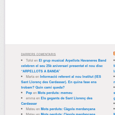
DARRERS COMENTARIS
Tofol
en
El grup musical Arpellots Havaneres Band
celebren el seu 25è aniversari presentat el nou disc
“ARPELLOTS A BANDA”
Marta
en
Informació referent al nou Institut (IES
Sant Llorenç des Cardassar). En quina fase ens
trobam? Quin camí queda?
Pep
en
Mots perduts: memeu
emma
en
Els gegants de Sant Llorenç des
Cardassar
Mateu
en
Mots perduts: Càgola merdançana
Mateu
en
Mots perduts: Càgola merdançana