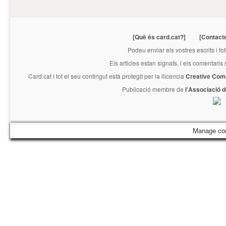
[Què és card.cat?]
[Contact
Podeu enviar els vostres escrits i fo
Els articles estan signats, i els comentaris
Card.cat
i tot el seu contingut està protegit per la llicencia
Creative Com
Publicació membre de
l'Associació 
Manage co