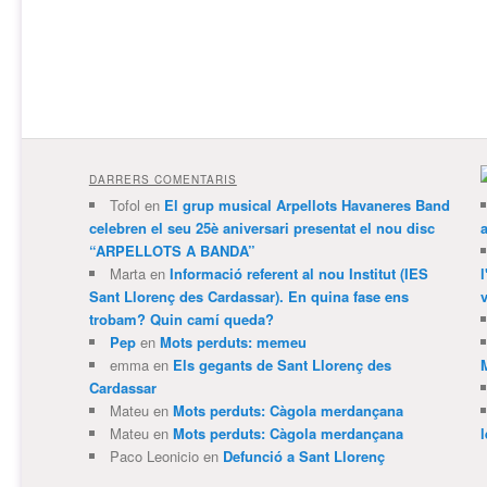
DARRERS COMENTARIS
Tofol
en
El grup musical Arpellots Havaneres Band
celebren el seu 25è aniversari presentat el nou disc
“ARPELLOTS A BANDA”
Marta
en
Informació referent al nou Institut (IES
Sant Llorenç des Cardassar). En quina fase ens
v
trobam? Quin camí queda?
Pep
en
Mots perduts: memeu
emma
en
Els gegants de Sant Llorenç des
Cardassar
Mateu
en
Mots perduts: Càgola merdançana
Mateu
en
Mots perduts: Càgola merdançana
Paco Leonicio
en
Defunció a Sant Llorenç