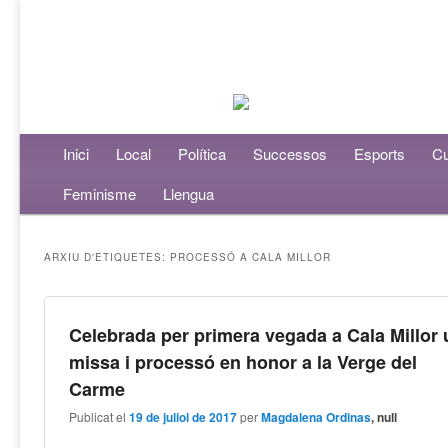
Menú principal
Inici
Aneu al contingut principal
Aneu al contingut secundari
Local
Política
Successos
Esports
Cu
Feminisme
Llengua
ARXIU D'ETIQUETES:
PROCESSÓ A CALA MILLOR
Celebrada per primera vegada a Cala Millor
missa i processó en honor a la Verge del
Carme
Publicat el
19 de juliol de 2017
per
Magdalena Ordinas
, null