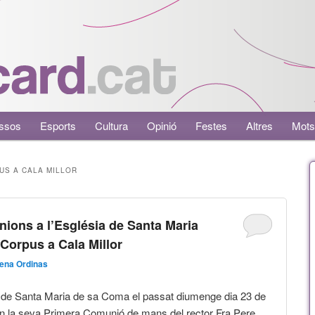
ssos
Esports
Cultura
Opinió
Festes
Altres
Mots
US A CALA MILLOR
ions a l’Església de Santa Maria
Corpus a Cala Millor
ena Ordinas
a de Santa Maria de sa Coma el passat diumenge dia 23 de
en la seva Primera Comunió de mans del rector Fra Pere