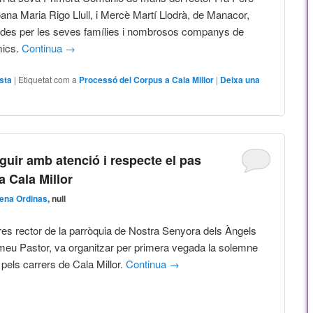
oana Maria Rigo Llull, i Mercè Martí Llodrà, de Manacor,
es per les seves famílies i nombrosos companys de
mics.
Continua
→
sta
|
Etiquetat com a
Processó del Corpus a Cala Millor
|
Deixa una
uir amb atenció i respecte el pas
a Cala Millor
ena Ordinas
, null
res rector de la parròquia de Nostra Senyora dels Àngels
Tomeu Pastor, va organitzar per primera vegada la solemne
pels carrers de Cala Millor.
Continua
→