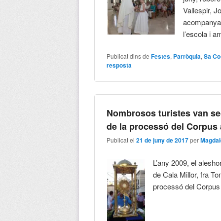
Vallespir, J
acompanyad
l’escola i a
Publicat dins de
Festes
,
Parròquia
,
Sa Co
resposta
Nombrosos turistes van seg
de la processó del Corpus 
Publicat el
21 de juny de 2017
per
Magdal
L’any 2009, el alesho
de Cala Millor, fra 
processó del Corpus 