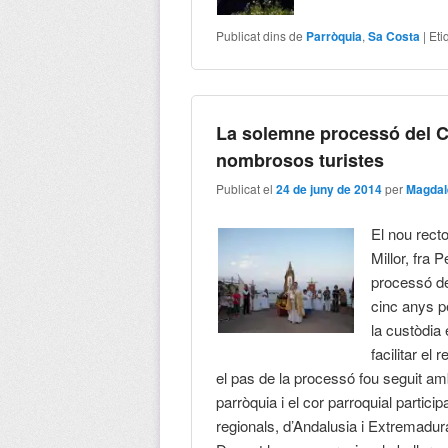
Publicat dins de
Parròquia
,
Sa Costa
|
Eti
La solemne processó del C
nombrosos turistes
Publicat el
24 de juny de 2014
per
Magdal
El nou rect
Millor, fra 
processó de
cinc anys pe
la custòdia
facilitar el
el pas de la processó fou seguit amb
parròquia i el cor parroquial parti
regionals, d’Andalusia i Extremadur