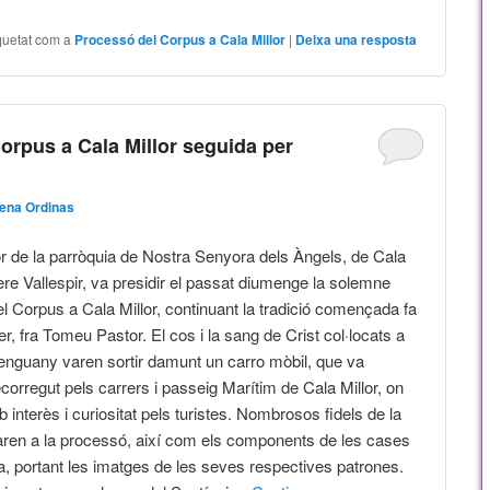
quetat com a
Processó del Corpus a Cala Millor
|
Deixa una resposta
orpus a Cala Millor seguida per
ena Ordinas
or de la parròquia de Nostra Senyora dels Àngels, de Cala
Pere Vallespir, va presidir el passat diumenge la solemne
l Corpus a Cala Millor, continuant la tradició començada fa
r, fra Tomeu Pastor. El cos i la sang de Crist col·locats a
 enguany varen sortir damunt un carro mòbil, que va
 recorregut pels carrers i passeig Marítim de Cala Millor, on
 interès i curiositat pels turistes. Nombrosos fidels de la
ciparen a la processó, així com els components de les cases
a, portant les imatges de les seves respectives patrones.