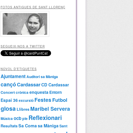
FOTOS ANTIGUES DE SANT LLORENÇ
SEGUEIX-NOS A TWITTER
NÚVOL D’ETIQUETES
Ajuntament
Auditori sa Màniga
cançó
Cardassar
CD Cardassar
enquesta
Entorn
Concert
crònica
Festes
Futbol
Espai 36
excursió
glosa
Maribel Servera
Llibres
Reflexionari
ocb
Música
ple
Sa Coma
sa Màniga
Resultats
Sant