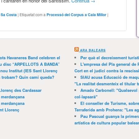
 i cantaren en honor del Santíssim.
Continua
→
,
Sa Costa
|
Etiquetat com a
Processó del Corpus a Cala Millor
|
ARA BALEARS
lots Havaneres Band celebren el
Per què el decreixement turíst
 nou disc “ARPELLOTS A BANDA”
L'empresa del Pla general de 
 nou Institut (IES Sant Llorenç
Cort en el judici contra la resciss
ns trobam? Quin camí queda?
SIAU acusa Educació de maquil
"La realitat desmenteix el titular t
Llorenç des Cardassar
Amado Carbonell: "Qualsevol 
a merdançana
col·lapsarà"
a merdançana
El conseller de Turisme, sobre
nt Llorenç
Terraferida amb Prohens: "Les a
Pau Pascual guanya la primera
artística de cultura popular balea