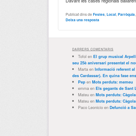
Davant les cases regionals ballaren
Publicat dins de
Festes
,
Local
,
Parròquia
Deixa una resposta
DARRERS COMENTARIS
Tofol
en
El grup musical Arpel
seu 25è aniversari presentat el
Marta
en
Informació referent al
des Cardassar). En quina fase e
Pep
en
Mots perduts: memeu
emma
en
Els gegants de Sant 
Mateu
en
Mots perduts: Càgol
Mateu
en
Mots perduts: Càgol
Paco Leonicio
en
Defunció a Sa