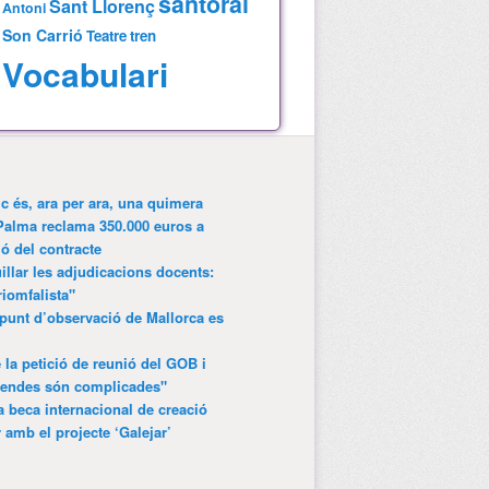
santoral
Sant Llorenç
Antoni
Son Carrió
Teatre
tren
Vocabulari
ic és, ara per ara, una quimera
Palma reclama 350.000 euros a
ió del contracte
lar les adjudicacions docents:
riomfalista"
punt d’observació de Mallorca es
 la petició de reunió del GOB i
gendes són complicades"
 beca internacional de creació
r amb el projecte ‘Galejar’