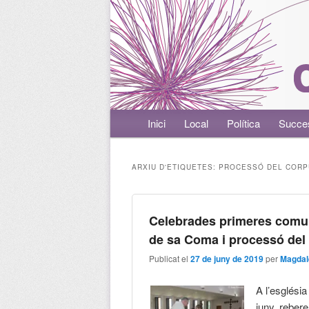
Menú principal
Inici
Aneu al contingut principal
Aneu al contingut secundari
Local
Política
Succe
ARXIU D'ETIQUETES:
PROCESSÓ DEL CORP
Celebrades primeres comun
de sa Coma i processó del 
Publicat el
27 de juny de 2019
per
Magdal
A l’esglési
juny, reber