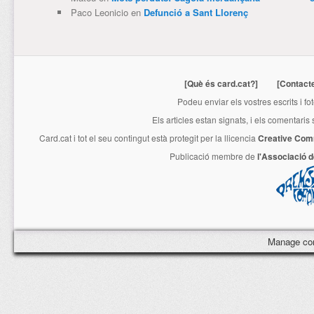
Paco Leonicio
en
Defunció a Sant Llorenç
[Què és card.cat?]
[Contact
Podeu enviar els vostres escrits i fo
Els articles estan signats, i els comentaris
Card.cat
i tot el seu contingut està protegit per la llicencia
Creative Com
Publicació membre de
l'Associació 
Manage co