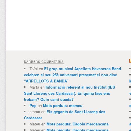
DARRERS COMENTARIS
Tofol
en
El grup musical Arpellots Havaneres Band
celebren el seu 25è aniversari presentat el nou disc
“ARPELLOTS A BANDA”
Marta
en
Informació referent al nou Institut (IES
Sant Llorenç des Cardassar). En quina fase ens
trobam? Quin camí queda?
Pep
en
Mots perduts: memeu
emma
en
Els gegants de Sant Llorenç des
Cardassar
Mateu
en
Mots perduts: Càgola merdançana
Mateu
en
Mots perduts: Càgola merdançana
e