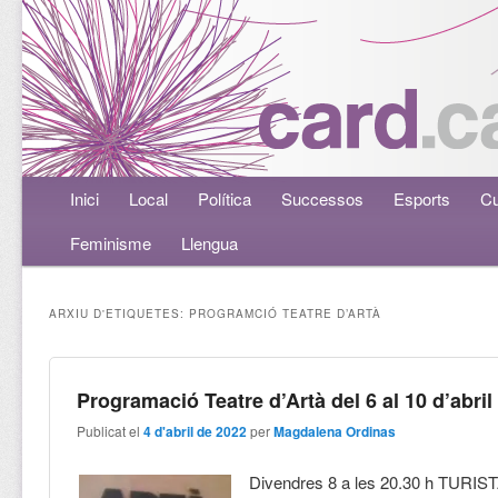
Menú principal
Inici
Aneu al contingut principal
Aneu al contingut secundari
Local
Política
Successos
Esports
Cu
Feminisme
Llengua
ARXIU D'ETIQUETES:
PROGRAMCIÓ TEATRE D’ARTÀ
Programació Teatre d’Artà del 6 al 10 d’abril
Publicat el
4 d'abril de 2022
per
Magdalena Ordinas
Divendres 8 a les 20.30 h TUR