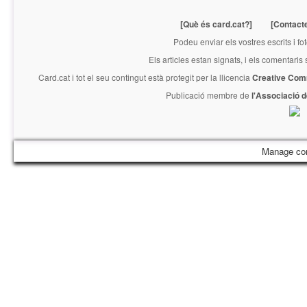
[Què és card.cat?]
[Contact
Podeu enviar els vostres escrits i fo
Els articles estan signats, i els comentaris
Card.cat
i tot el seu contingut està protegit per la llicencia
Creative Com
Publicació membre de
l'Associació 
Manage co