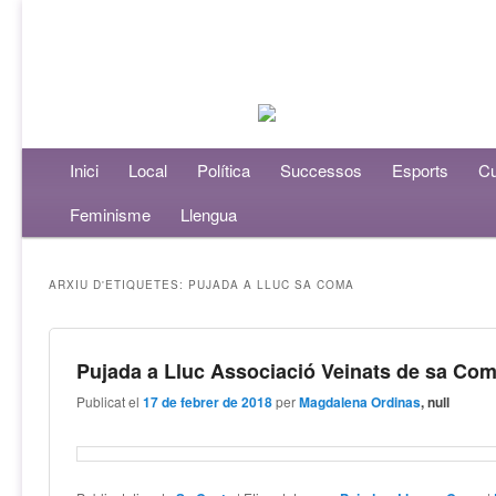
Menú principal
Inici
Aneu al contingut principal
Aneu al contingut secundari
Local
Política
Successos
Esports
Cu
Feminisme
Llengua
ARXIU D'ETIQUETES:
PUJADA A LLUC SA COMA
Pujada a Lluc Associació Veinats de sa Co
Publicat el
17 de febrer de 2018
per
Magdalena Ordinas
, null