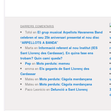
DARRERS COMENTARIS
Tofol
en
El grup musical Arpellots Havaneres Band
celebren el seu 25è aniversari presentat el nou disc
v
“ARPELLOTS A BANDA”
Marta
en
Informació referent al nou Institut (IES
Sant Llorenç des Cardassar). En quina fase ens
trobam? Quin camí queda?
Pep
en
Mots perduts: memeu
emma
en
Els gegants de Sant Llorenç des
Cardassar
Mateu
en
Mots perduts: Càgola merdançana
Mateu
en
Mots perduts: Càgola merdançana
Paco Leonicio
en
Defunció a Sant Llorenç
3