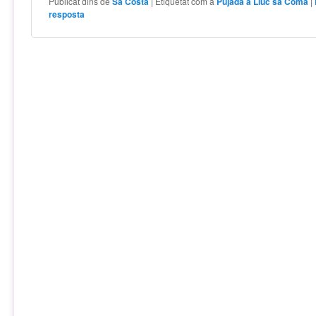
Publicat dins de
Sa Costa
|
Etiquetat com a
Pujada a Lluc sa Coma
|
resposta