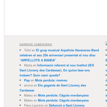
DARRERS COMENTARIS
Tofol
en
El grup musical Arpellots Havaneres Band
celebren el seu 25è aniversari presentat el nou disc
“ARPELLOTS A BANDA”
Marta
en
Informació referent al nou Institut (IES
Sant Llorenç des Cardassar). En quina fase ens
trobam? Quin camí queda?
Pep
en
Mots perduts: memeu
emma
en
Els gegants de Sant Llorenç des
Cardassar
Mateu
en
Mots perduts: Càgola merdançana
Mateu
en
Mots perduts: Càgola merdançana
e
Paco Leonicio
en
Defunció a Sant Llorenç