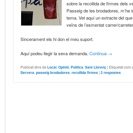
sobre la recollida de firmes dels v
Passeig de les brodadores, m’he i
tema. Vet aquí un extracte del q
veïns de l’esmentat carrer/carrete
Sincerament els hi don el meu suport.
Aquí podeu llegir la seva demanda.
Continua
→
Publicat dins de
Local
,
Opinió
,
Política
,
Sant Llorenç
|
Etiquetat com 
Servera
,
passeig brodadores
,
recollida firmes
|
2
respostes