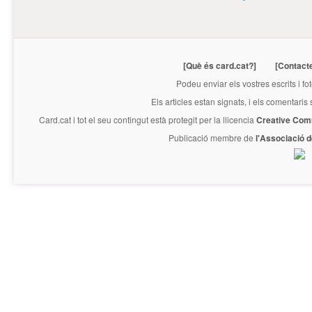
[Què és card.cat?]
[Contact
Podeu enviar els vostres escrits i fo
Els articles estan signats, i els comentaris
Card.cat
i tot el seu contingut està protegit per la llicencia
Creative Com
Publicació membre de
l'Associació 