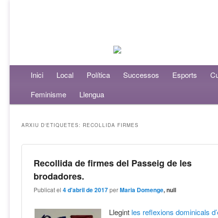
Menú principal
Inici
Aneu al contingut principal
Aneu al contingut secundari
Local
Política
Successos
Esports
Cu
Feminisme
Llengua
ARXIU D'ETIQUETES:
RECOLLIDA FIRMES
Recollida de firmes del Passeig de les
brodadores.
Publicat el
4 d'abril de 2017
per
Maria Domenge
, null
Llegint
les reflexions dominicals 