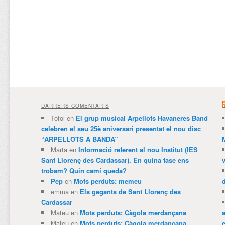
DARRERS COMENTARIS
Tofol
en
El grup musical Arpellots Havaneres Band
celebren el seu 25è aniversari presentat el nou disc
“ARPELLOTS A BANDA”
Marta
en
Informació referent al nou Institut (IES
Sant Llorenç des Cardassar). En quina fase ens
trobam? Quin camí queda?
Pep
en
Mots perduts: memeu
emma
en
Els gegants de Sant Llorenç des
Cardassar
Mateu
en
Mots perduts: Càgola merdançana
Mateu
en
Mots perduts: Càgola merdançana
e