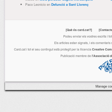
Paco Leonicio
en
Defunció a Sant Llorenç
[Què és card.cat?]
[Contact
Podeu enviar els vostres escrits i fo
Els articles estan signats, i els comentaris
Card.cat
i tot el seu contingut està protegit per la llicencia
Creative Com
Publicació membre de
l'Associació 
Manage co