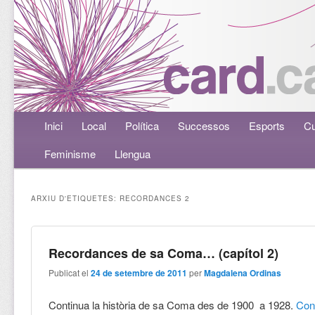
Menú principal
Inici
Aneu al contingut principal
Aneu al contingut secundari
Local
Política
Successos
Esports
Cu
Feminisme
Llengua
ARXIU D'ETIQUETES:
RECORDANCES 2
Recordances de sa Coma… (capítol 2)
Publicat el
24 de setembre de 2011
per
Magdalena Ordinas
Continua la història de sa Coma des de 1900 a 1928.
Con