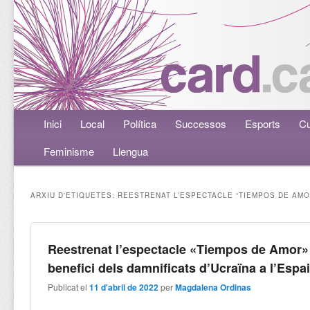
Menú principal
Inici
Aneu al contingut principal
Aneu al contingut secundari
Local
Política
Successos
Esports
Cu
Feminisme
Llengua
ARXIU D'ETIQUETES:
REESTRENAT L’ESPECTACLE “TIEMPOS DE AMO
Reestrenat l’espectacle «Tiempos de Amor»
benefici dels damnificats d’Ucraïna a l’Espa
Publicat el
11 d'abril de 2022
per
Magdalena Ordinas