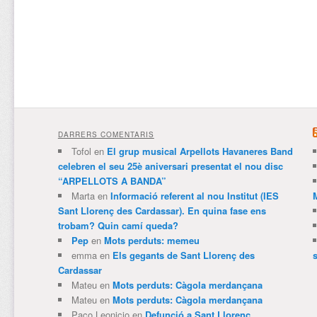
DARRERS COMENTARIS
Tofol
en
El grup musical Arpellots Havaneres Band
celebren el seu 25è aniversari presentat el nou disc
“ARPELLOTS A BANDA”
Marta
en
Informació referent al nou Institut (IES
Sant Llorenç des Cardassar). En quina fase ens
trobam? Quin camí queda?
Pep
en
Mots perduts: memeu
emma
en
Els gegants de Sant Llorenç des
Cardassar
Mateu
en
Mots perduts: Càgola merdançana
Mateu
en
Mots perduts: Càgola merdançana
Paco Leonicio
en
Defunció a Sant Llorenç