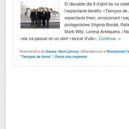
El dissabte dia 9 d’abril es va cele
l’espectacle benèfic «Tiempos de
espectacle fresc, emocionant i se
protagonistes Virginia Bordal, Raf
Mark Witz, Lorena Antequera, i Ni
«els va passar en un obrir i tancar d’ulls».
Continua
→
Publicat dins de
Dansa
,
Sant Llorenç
|
Etiquetat com a
Reestrenat l'
"Tiempos de Amor"
|
Deixa una resposta