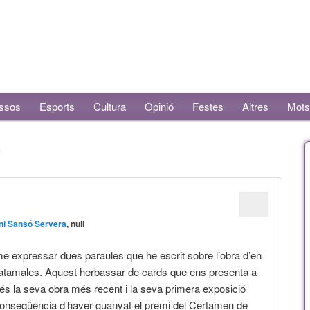
ssos
Esports
Cultura
Opinió
Festes
Altres
Mots
S
ni Sansó Servera
, null
 expressar dues paraules que he escrit sobre l’obra d’en
atamales. Aquest herbassar de cards que ens presenta a
és la seva obra més recent i la seva primera exposició
 conseqüència d’haver guanyat el premi del Certamen de