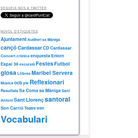
SEGUEIX-NOS A TWITTER
NÚVOL D’ETIQUETES
Ajuntament
Auditori sa Màniga
cançó
Cardassar
CD Cardassar
enquesta
Entorn
Concert
crònica
Festes
Futbol
Espai 36
excursió
glosa
Maribel Servera
Llibres
Reflexionari
ocb
Música
ple
Sa Coma
sa Màniga
Resultats
Sant
santoral
Sant Llorenç
Antoni
Son Carrió
Teatre
tren
Vocabulari