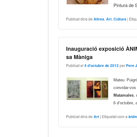
Pintura de 
Publicat dins de
Altres
,
Art
,
Cultura
|
Etiq
Inauguraci​ó exposició ÀN
sa Màniga
Publicat el
4 d'octubre de 2012
per
Pere 
Mateu Puigr
convidar-vos
Matamales
,
6 d’octubre, 
Publicat dins de
Art
|
Etiquetat com a
ànim