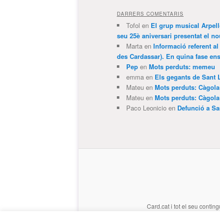
DARRERS COMENTARIS
Tofol
en
El grup musical Arpel
seu 25è aniversari presentat el
Marta
en
Informació referent al
des Cardassar). En quina fase e
Pep
en
Mots perduts: memeu
emma
en
Els gegants de Sant 
Mateu
en
Mots perduts: Càgol
Mateu
en
Mots perduts: Càgol
Paco Leonicio
en
Defunció a Sa
Card.cat
i tot el seu conting