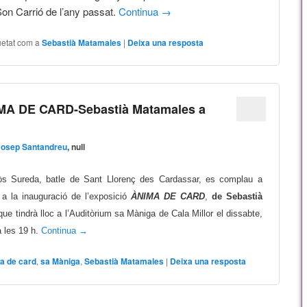
Son Carrió de l’any passat.
Continua
→
uetat com a
Sebastià Matamales
|
Deixa una resposta
IMA DE CARD-Sebas​tià Matamales a
Josep Santandreu
, null
òs Sureda, batle de Sant Llorenç des Cardassar, es complau a
 a la inauguració de l’exposició
ÀNIMA DE CARD
,
de Sebastià
 que tindrà lloc a l’Auditòrium sa Màniga de Cala Millor el dissabte,
a les 19 h.
Continua
→
a de card
,
sa Màniga
,
Sebastià Matamales
|
Deixa una resposta