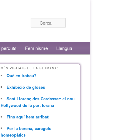
Cerca
 perduts
Feminisme
Llengua
MÉS VISITATS DE LA SETMANA:
Què en trobau?
Exhibició de gloses
Sant Llorenç des Cardassar: el nou
Hollywood de la part forana
Fins aquí hem arribat!
Per la berena, caragols
homeopàtics