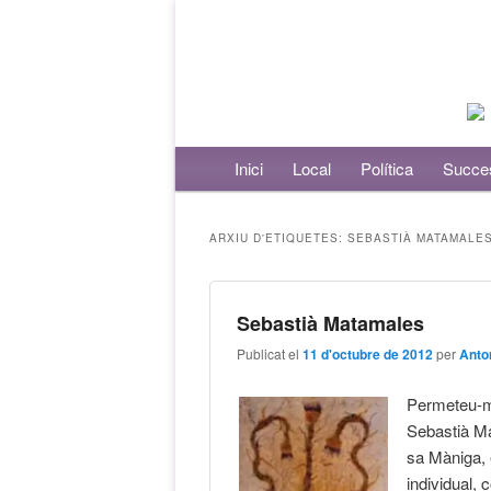
Menú principal
Inici
Aneu al contingut principal
Aneu al contingut secundari
Local
Política
Succe
ARXIU D'ETIQUETES:
SEBASTIÀ MATAMALE
Sebastià Matamales
Publicat el
11 d'octubre de 2012
per
Anto
Permeteu-me
Sebastià M
sa Màniga, 
individual,