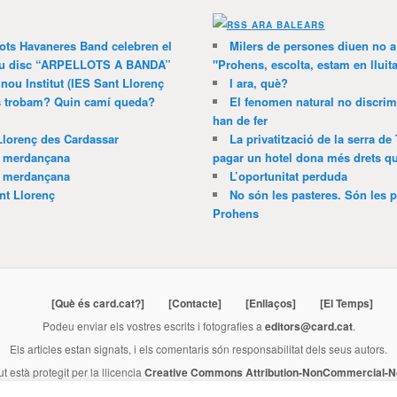
ARA BALEARS
lots Havaneres Band celebren el
Milers de persones diuen no a l
 nou disc “ARPELLOTS A BANDA”
"Prohens, escolta, estam en lluit
 nou Institut (IES Sant Llorenç
I ara, què?
ns trobam? Quin camí queda?
El fenomen natural no discrim
han de fer
Llorenç des Cardassar
La privatització de la serra de
a merdançana
pagar un hotel dona més drets que
a merdançana
L’oportunitat perduda
nt Llorenç
No són les pasteres. Són les p
Prohens
[Què és card.cat?]
[Contacte]
[Enllaços]
[El Temps]
Podeu enviar els vostres escrits i fotografies a
editors@card.cat
.
Els articles estan signats, i els comentaris són responsabilitat dels seus autors.
ut està protegit per la llicencia
Creative Commons Attribution-NonCommercial-No
Publicació membre de
l'Associació de Premsa Forana de Mallorca
.