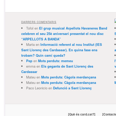
DARRERS COMENTARIS
Tofol
en
El grup musical Arpellots Havaneres Band
celebren el seu 25è aniversari presentat el nou disc
“ARPELLOTS A BANDA”
Marta
en
Informació referent al nou Institut (IES
Sant Llorenç des Cardassar). En quina fase ens
trobam? Quin camí queda?
Pep
en
Mots perduts: memeu
emma
en
Els gegants de Sant Llorenç des
v
Cardassar
Mateu
en
Mots perduts: Càgola merdançana
Mateu
en
Mots perduts: Càgola merdançana
Paco Leonicio
en
Defunció a Sant Llorenç
[Què és card.cat?]
[Contact