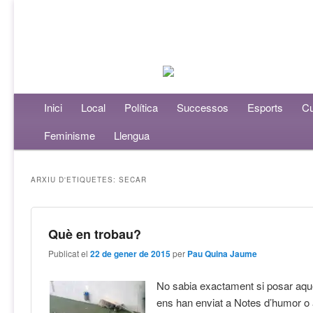
Menú principal
Inici
Aneu al contingut principal
Aneu al contingut secundari
Local
Política
Successos
Esports
Cu
Feminisme
Llengua
ARXIU D'ETIQUETES:
SECAR
Què en trobau?
Publicat el
22 de gener de 2015
per
Pau Quina Jaume
No sabia exactament si posar aqu
ens han enviat a Notes d’humor o