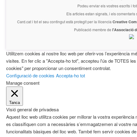
Podeu enviar els vostres escrits i fo
Els articles estan signats, i els comentaris
Card.cat
i tot el seu contingut està protegit per la llicencia
Creative Com
Publicació membre de
l'Associació 
Utilitzem cookies al nostre lloc web per oferir-vos l’experiència mé
visites. En fer clic a "Accepta-ho tot", accepteu l'ús de TOTES les
cookies" per proporcionar un consentiment controlat.
Configuració de cookies
Accepta-ho tot
Manage consent
Tanca
Visió general de privadesa
Aquest lloc web utilitza cookies per millorar la vostra experiènci
es classifiquen com a necessàries s’emmagatzemen al vostre nav
funcionalitats bàsiques del lloc web. També fem servir cookies de 