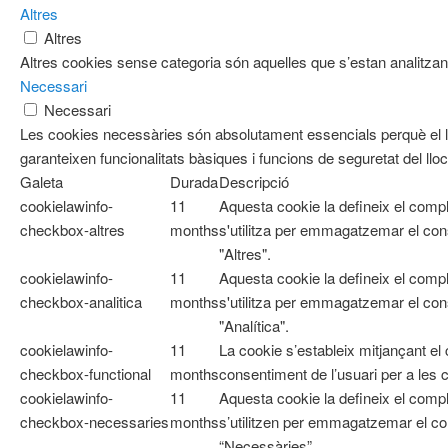
Altres
Altres
Altres cookies sense categoria són aquelles que s’estan analitzant
Necessari
Necessari
Les cookies necessàries són absolutament essencials perquè el l
garanteixen funcionalitats bàsiques i funcions de seguretat del ll
Galeta
Durada
Descripció
cookielawinfo-
11
Aquesta cookie la defineix el com
checkbox-altres
months
s'utilitza per emmagatzemar el cons
"Altres".
cookielawinfo-
11
Aquesta cookie la defineix el com
checkbox-analitica
months
s'utilitza per emmagatzemar el cons
"Analítica".
cookielawinfo-
11
La cookie s’estableix mitjançant e
checkbox-functional
months
consentiment de l’usuari per a les 
cookielawinfo-
11
Aquesta cookie la defineix el co
checkbox-necessaries
months
s’utilitzen per emmagatzemar el con
“Necessàries”.