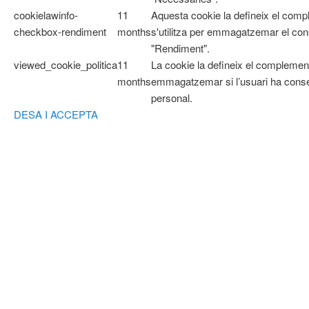
cookielawinfo-
11
Aquesta cookie la defineix el com
checkbox-rendiment
months
s'utilitza per emmagatzemar el cons
"Rendiment".
viewed_cookie_politica
11
La cookie la defineix el complemen
months
emmagatzemar si l’usuari ha cons
personal.
DESA I ACCEPTA