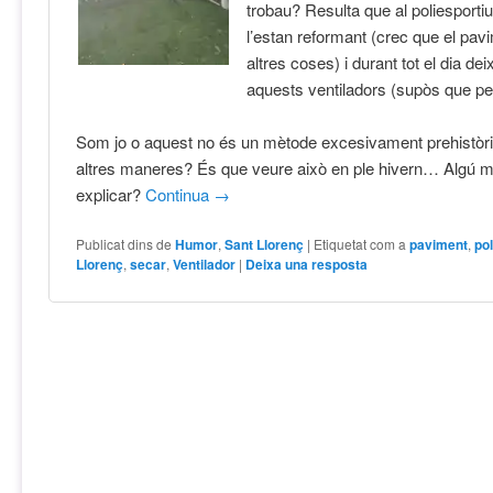
trobau? Resulta que al poliesportiu
l’estan reformant (crec que el pav
altres coses) i durant tot el dia d
aquests ventiladors (supòs que pe
Som jo o aquest no és un mètode excesivament prehistòri
altres maneres? És que veure això en ple hivern… Algú m
explicar?
Continua
→
Publicat dins de
Humor
,
Sant Llorenç
|
Etiquetat com a
paviment
,
pol
Llorenç
,
secar
,
Ventilador
|
Deixa una resposta