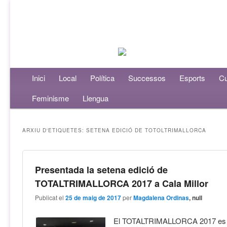
Menú principal
Inici
Aneu al contingut principal
Aneu al contingut secundari
Local
Política
Successos
Esports
Cu
Feminisme
Llengua
ARXIU D'ETIQUETES:
SETENA EDICIÓ DE TOTOLTRIMALLORCA
Presentada la setena edició de
TOTALTRIMALLORCA 2017 a Cala Millor
Publicat el
25 de maig de 2017
per
Magdalena Ordinas
, null
El TOTALTRIMALLORCA 2017 es v