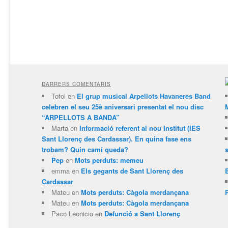
DARRERS COMENTARIS
Tofol
en
El grup musical Arpellots Havaneres Band
celebren el seu 25è aniversari presentat el nou disc
“ARPELLOTS A BANDA”
Marta
en
Informació referent al nou Institut (IES
Sant Llorenç des Cardassar). En quina fase ens
trobam? Quin camí queda?
Pep
en
Mots perduts: memeu
emma
en
Els gegants de Sant Llorenç des
Cardassar
Mateu
en
Mots perduts: Càgola merdançana
Mateu
en
Mots perduts: Càgola merdançana
Paco Leonicio
en
Defunció a Sant Llorenç