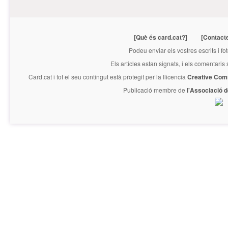
[Què és card.cat?]
[Contact
Podeu enviar els vostres escrits i fo
Els articles estan signats, i els comentaris
Card.cat
i tot el seu contingut està protegit per la llicencia
Creative Com
Publicació membre de
l'Associació 