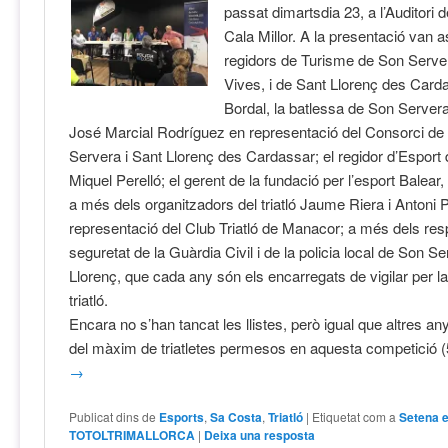
passat dimartsdia 23, a l’Auditori
Cala Millor. A la presentació van as
regidors de Turisme de Son Serve
Vives, i de Sant Llorenç des Card
Bordal, la batlessa de Son Servera
José Marcial Rodríguez en representació del Consorci d
Servera i Sant Llorenç des Cardassar; el regidor d’Esport
Miquel Perelló; el gerent de la fundació per l’esport Balea
a més dels organitzadors del triatló Jaume Riera i Antoni 
representació del Club Triatló de Manacor; a més dels re
seguretat de la Guàrdia Civil i de la policia local de Son Se
Llorenç, que cada any són els encarregats de vigilar per la
triatló.
Encara no s’han tancat les llistes, però igual que altres an
del màxim de triatletes permesos en aquesta competició 
→
Publicat dins de
Esports
,
Sa Costa
,
Triatló
|
Etiquetat com a
Setena e
TOTOLTRIMALLORCA
|
Deixa una resposta