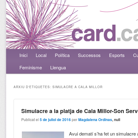
Menú principal
Inici
Aneu al contingut principal
Aneu al contingut secundari
Local
Política
Successos
Esports
Cu
Feminisme
Llengua
ARXIU D'ETIQUETES:
SIMULACRE A CALA MILLOR
Simulacre a la platja de Cala Millor-Son Ser
Publicat el
5 de juliol de 2016
per
Magdalena Ordinas
, null
Avui dematí s’ha fet un simulacre a