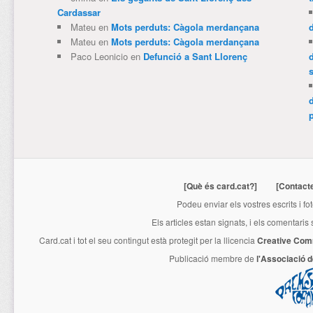
Cardassar
Mateu
en
Mots perduts: Càgola merdançana
Mateu
en
Mots perduts: Càgola merdançana
Paco Leonicio
en
Defunció a Sant Llorenç
p
[Què és card.cat?]
[Contact
Podeu enviar els vostres escrits i fo
Els articles estan signats, i els comentaris
Card.cat
i tot el seu contingut està protegit per la llicencia
Creative Com
Publicació membre de
l'Associació 