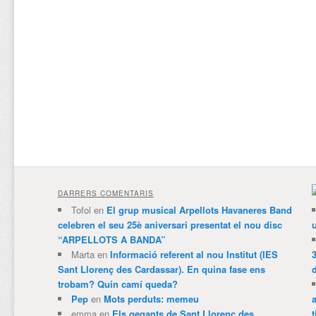
DARRERS COMENTARIS
Tofol
en
El grup musical Arpellots Havaneres Band
celebren el seu 25è aniversari presentat el nou disc
“ARPELLOTS A BANDA”
Marta
en
Informació referent al nou Institut (IES
3
Sant Llorenç des Cardassar). En quina fase ens
trobam? Quin camí queda?
Pep
en
Mots perduts: memeu
emma
en
Els gegants de Sant Llorenç des
t