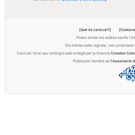
[Què és card.cat?]
[Contact
Podeu enviar els vostres escrits i fo
Els articles estan signats, i els comentaris
Card.cat
i tot el seu contingut està protegit per la llicencia
Creative Com
Publicació membre de
l'Associació 