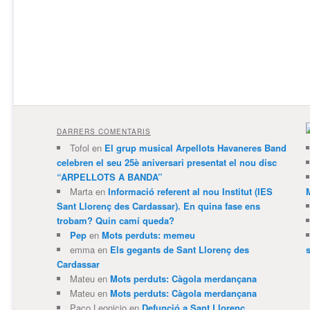
DARRERS COMENTARIS
Tofol
en
El grup musical Arpellots Havaneres Band
celebren el seu 25è aniversari presentat el nou disc
“ARPELLOTS A BANDA”
Marta
en
Informació referent al nou Institut (IES
Sant Llorenç des Cardassar). En quina fase ens
trobam? Quin camí queda?
Pep
en
Mots perduts: memeu
emma
en
Els gegants de Sant Llorenç des
Cardassar
Mateu
en
Mots perduts: Càgola merdançana
Mateu
en
Mots perduts: Càgola merdançana
Paco Leonicio
en
Defunció a Sant Llorenç