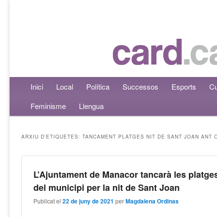
Menú principal
Inici
Aneu al contingut principal
Aneu al contingut secundari
Local
Política
Successos
Esports
Cu
Feminisme
Llengua
ARXIU D'ETIQUETES:
TANCAMENT PLATGES NIT DE SANT JOAN ANT 
L’Ajuntament de Manacor tancarà les platge
del municipi per la nit de Sant Joan
Publicat el
22 de juny de 2021
per
Magdalena Ordinas