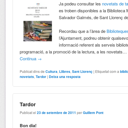
Ja podeu consultar les
novetats de t
es troben disponibles a la Biblioteca 
Salvador Galmés, de Sant Llorenç d
Recordau que a l’àrea de
Biblioteque
l’Ajuntament, podreu obtenir qualsevo
informació referent als serveis bibliot
programació, a la promoció de la lectura, a les novetats…
Continua
→
Publicat dins de
Cultura
,
Llibres
,
Sant Llorenç
|
Etiquetat com a
bibli
novetats
,
Tardor
|
Deixa una resposta
Tardor
Publicat el
23 de setembre de 2011
per
Guillem Pont
Bon dia!