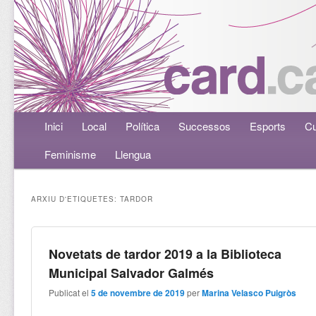
Menú principal
Inici
Aneu al contingut principal
Aneu al contingut secundari
Local
Política
Successos
Esports
Cu
Feminisme
Llengua
ARXIU D'ETIQUETES:
TARDOR
Novetats de tardor 2019 a la Biblioteca
Municipal Salvador Galmés
Publicat el
5 de novembre de 2019
per
Marina Velasco Puigròs