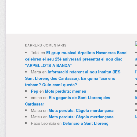
DARRERS COMENTARIS
Tofol
en
El grup musical Arpellots Havaneres Band
celebren el seu 25è aniversari presentat el nou disc
“ARPELLOTS A BANDA”
Marta
en
Informació referent al nou Institut (IES
Sant Llorenç des Cardassar). En quina fase ens
v
trobam? Quin camí queda?
Pep
en
Mots perduts: memeu
emma
en
Els gegants de Sant Llorenç des
Cardassar
Mateu
en
Mots perduts: Càgola merdançana
Mateu
en
Mots perduts: Càgola merdançana
Paco Leonicio
en
Defunció a Sant Llorenç