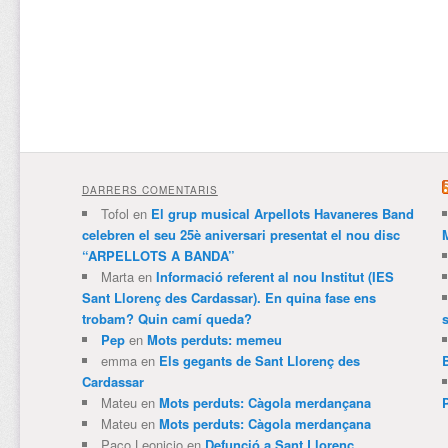
DARRERS COMENTARIS
Tofol
en
El grup musical Arpellots Havaneres Band
celebren el seu 25è aniversari presentat el nou disc
“ARPELLOTS A BANDA”
Marta
en
Informació referent al nou Institut (IES
Sant Llorenç des Cardassar). En quina fase ens
trobam? Quin camí queda?
Pep
en
Mots perduts: memeu
emma
en
Els gegants de Sant Llorenç des
Cardassar
Mateu
en
Mots perduts: Càgola merdançana
Mateu
en
Mots perduts: Càgola merdançana
Paco Leonicio
en
Defunció a Sant Llorenç