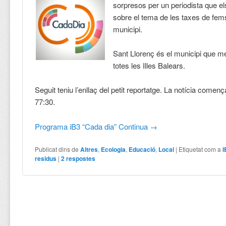
sorpresos per un periodista que 
sobre el tema de les taxes de fems
municipi.
Sant Llorenç és el municipi que 
totes les Illes Balears.
Seguit teniu l’enllaç del petit reportatge. La notícia començ
77:30.
Programa iB3 “Cada dia”
Continua
→
Publicat dins de
Altres
,
Ecologia
,
Educació
,
Local
|
Etiquetat com a
I
residus
|
2
respostes