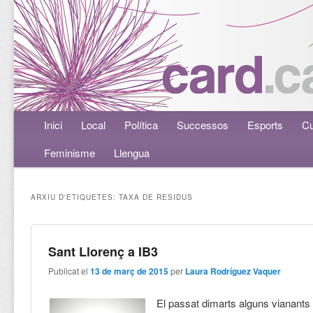
Menú principal
Inici
Aneu al contingut principal
Aneu al contingut secundari
Local
Política
Successos
Esports
Cu
Feminisme
Llengua
ARXIU D'ETIQUETES:
TAXA DE RESIDUS
Sant Llorenç a IB3
Publicat el
13 de març de 2015
per
Laura Rodríguez Vaquer
El passat dimarts alguns vianants